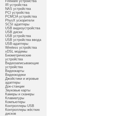
Fireware устройства
IR устройства
NAS устройства
PCI устройства
PCMCIA устройства
PhysX ускорители
SCSI адаптеры
USB видеоустройства
USB диски
USB устройства
USB устройства ввода
USB-адаптеры
Wireless устройства
xDSL модемы
Биометрические
устройства
Видеозаписывающие
устройства
Видеокарты
Видеокодеки
Джойстики и игровые
адаптеры
Док-станции
Звуковые карты
Камеры и сканеры
Клавиатуры
Компьютеры
Контроллеры USB
Контроллеры жёстких
дисков