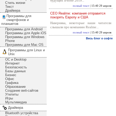
будущих iPhone 2019...
Стиль жизни
полный текст
| 15:40 29 апреля
Текст
Драйвера
CEO Realme: компания отправится
Программы для
покорять Европу и США
смартфонов и
Наверняка, некоторые наши читатели
планшетов
слышали про компанию Realme...
Программы для Android
Программы для Apple iOS
полный текст
| 15:40 29 апреля
Программы для Windows
Весь блог о софте
Phone
Программы для Mac OS
Программы для Linux и
Unix
ОС и Desktop
Интернет
Безопасность
Базы данных
Бизнес
Офис
Графика
Образование
Создание веб-сайтов
Утилиты
Игры
Мультимедиа
Драйвера
Bluetooth устройства