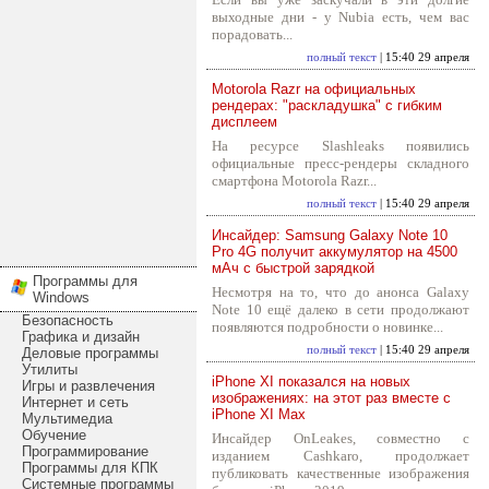
выходные дни - у Nubia есть, чем вас
порадовать...
полный текст
| 15:40 29 апреля
Motorola Razr на официальных
рендерах: "раскладушка" с гибким
дисплеем
На ресурсе Slashleaks появились
официальные пресс-рендеры складного
смартфона Motorola Razr...
полный текст
| 15:40 29 апреля
Инсайдер: Samsung Galaxy Note 10
Pro 4G получит аккумулятор на 4500
мАч с быстрой зарядкой
Программы для
Несмотря на то, что до анонса Galaxy
Windows
Note 10 ещё далеко в сети продолжают
Безопасность
появляются подробности о новинке...
Графика и дизайн
полный текст
| 15:40 29 апреля
Деловые программы
Утилиты
iPhone XI показался на новых
Игры и развлечения
изображениях: на этот раз вместе с
Интернет и сеть
iPhone XI Max
Мультимедиа
Обучение
Инсайдер OnLeakes, совместно с
Программирование
изданием Cashkaro, продолжает
Программы для КПК
публиковать качественные изображения
Системные программы