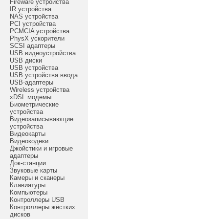
Fireware устройства
IR устройства
NAS устройства
PCI устройства
PCMCIA устройства
PhysX ускорители
SCSI адаптеры
USB видеоустройства
USB диски
USB устройства
USB устройства ввода
USB-адаптеры
Wireless устройства
xDSL модемы
Биометрические
устройства
Видеозаписывающие
устройства
Видеокарты
Видеокодеки
Джойстики и игровые
адаптеры
Док-станции
Звуковые карты
Камеры и сканеры
Клавиатуры
Компьютеры
Контроллеры USB
Контроллеры жёстких
дисков