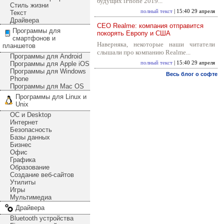
будущих iPhone 2019...
Стиль жизни
полный текст
| 15:40 29 апреля
Текст
Драйвера
CEO Realme: компания отправится
Программы для
покорять Европу и США
смартфонов и
Наверняка, некоторые наши читатели
планшетов
слышали про компанию Realme...
Программы для Android
Программы для Apple iOS
полный текст
| 15:40 29 апреля
Программы для Windows
Весь блог о софте
Phone
Программы для Mac OS
Программы для Linux и
Unix
ОС и Desktop
Интернет
Безопасность
Базы данных
Бизнес
Офис
Графика
Образование
Создание веб-сайтов
Утилиты
Игры
Мультимедиа
Драйвера
Bluetooth устройства