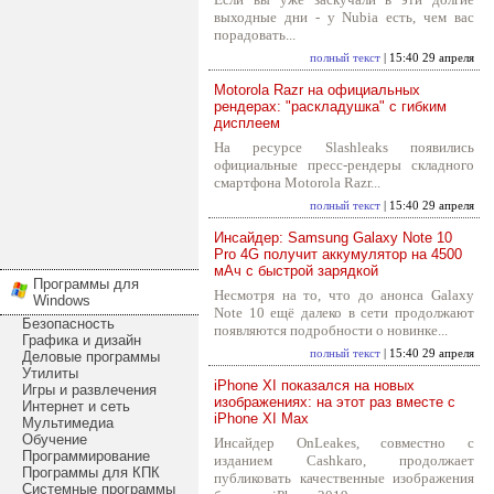
выходные дни - у Nubia есть, чем вас
порадовать...
полный текст
| 15:40 29 апреля
Motorola Razr на официальных
рендерах: "раскладушка" с гибким
дисплеем
На ресурсе Slashleaks появились
официальные пресс-рендеры складного
смартфона Motorola Razr...
полный текст
| 15:40 29 апреля
Инсайдер: Samsung Galaxy Note 10
Pro 4G получит аккумулятор на 4500
мАч с быстрой зарядкой
Программы для
Несмотря на то, что до анонса Galaxy
Windows
Note 10 ещё далеко в сети продолжают
Безопасность
появляются подробности о новинке...
Графика и дизайн
полный текст
| 15:40 29 апреля
Деловые программы
Утилиты
iPhone XI показался на новых
Игры и развлечения
изображениях: на этот раз вместе с
Интернет и сеть
iPhone XI Max
Мультимедиа
Обучение
Инсайдер OnLeakes, совместно с
Программирование
изданием Cashkaro, продолжает
Программы для КПК
публиковать качественные изображения
Системные программы