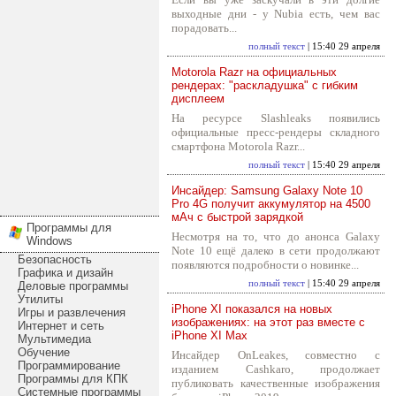
выходные дни - у Nubia есть, чем вас
порадовать...
полный текст
| 15:40 29 апреля
Motorola Razr на официальных
рендерах: "раскладушка" с гибким
дисплеем
На ресурсе Slashleaks появились
официальные пресс-рендеры складного
смартфона Motorola Razr...
полный текст
| 15:40 29 апреля
Инсайдер: Samsung Galaxy Note 10
Pro 4G получит аккумулятор на 4500
мАч с быстрой зарядкой
Программы для
Несмотря на то, что до анонса Galaxy
Windows
Note 10 ещё далеко в сети продолжают
Безопасность
появляются подробности о новинке...
Графика и дизайн
полный текст
| 15:40 29 апреля
Деловые программы
Утилиты
iPhone XI показался на новых
Игры и развлечения
изображениях: на этот раз вместе с
Интернет и сеть
iPhone XI Max
Мультимедиа
Обучение
Инсайдер OnLeakes, совместно с
Программирование
изданием Cashkaro, продолжает
Программы для КПК
публиковать качественные изображения
Системные программы