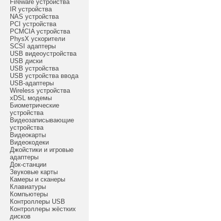
Fireware устройства
IR устройства
NAS устройства
PCI устройства
PCMCIA устройства
PhysX ускорители
SCSI адаптеры
USB видеоустройства
USB диски
USB устройства
USB устройства ввода
USB-адаптеры
Wireless устройства
xDSL модемы
Биометрические
устройства
Видеозаписывающие
устройства
Видеокарты
Видеокодеки
Джойстики и игровые
адаптеры
Док-станции
Звуковые карты
Камеры и сканеры
Клавиатуры
Компьютеры
Контроллеры USB
Контроллеры жёстких
дисков