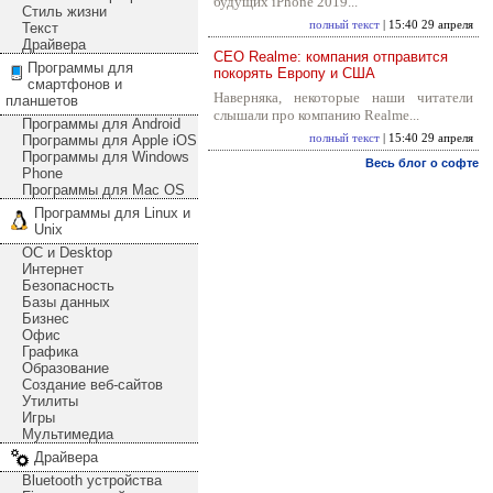
будущих iPhone 2019...
Стиль жизни
полный текст
| 15:40 29 апреля
Текст
Драйвера
CEO Realme: компания отправится
Программы для
покорять Европу и США
смартфонов и
Наверняка, некоторые наши читатели
планшетов
слышали про компанию Realme...
Программы для Android
Программы для Apple iOS
полный текст
| 15:40 29 апреля
Программы для Windows
Весь блог о софте
Phone
Программы для Mac OS
Программы для Linux и
Unix
ОС и Desktop
Интернет
Безопасность
Базы данных
Бизнес
Офис
Графика
Образование
Создание веб-сайтов
Утилиты
Игры
Мультимедиа
Драйвера
Bluetooth устройства