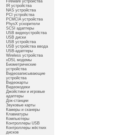
Fireware устройства
IR устройства
NAS устройства
PCI устройства
PCMCIA устройства
PhysX ускорители
SCSI адаптеры
USB видеоустройства
USB диски
USB устройства
USB устройства ввода
USB-адаптеры
Wireless устройства
xDSL модемы
Биометрические
устройства
Видеозаписывающие
устройства
Видеокарты
Видеокодеки
Джойстики и игровые
адаптеры
Док-станции
Звуковые карты
Камеры и сканеры
Клавиатуры
Компьютеры
Контроллеры USB
Контроллеры жёстких
дисков