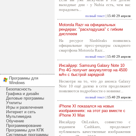
выходные дни - у Nubia есть, чем вас
порадовать...
полный текст
| 15:40 29 апреля
Motorola Razr на официальных
рендерах: "раскладушка" с гибким
дисплеем
На ресурсе Slashleaks появились
официальные пресс-рендеры складного
смартфона Motorola Razr...
полный текст
| 15:40 29 апреля
Инсайдер: Samsung Galaxy Note 10
Pro 4G получит аккумулятор на 4500
мАч с быстрой зарядкой
Программы для
Несмотря на то, что до анонса Galaxy
Windows
Note 10 ещё далеко в сети продолжают
Безопасность
появляются подробности о новинке...
Графика и дизайн
полный текст
| 15:40 29 апреля
Деловые программы
Утилиты
iPhone XI показался на новых
Игры и развлечения
изображениях: на этот раз вместе с
Интернет и сеть
iPhone XI Max
Мультимедиа
Обучение
Инсайдер OnLeakes, совместно с
Программирование
изданием Cashkaro, продолжает
Программы для КПК
публиковать качественные изображения
Системные программы