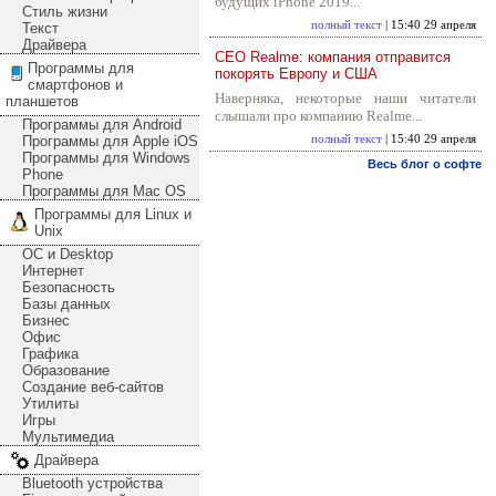
будущих iPhone 2019...
Стиль жизни
полный текст
| 15:40 29 апреля
Текст
Драйвера
CEO Realme: компания отправится
Программы для
покорять Европу и США
смартфонов и
Наверняка, некоторые наши читатели
планшетов
слышали про компанию Realme...
Программы для Android
Программы для Apple iOS
полный текст
| 15:40 29 апреля
Программы для Windows
Весь блог о софте
Phone
Программы для Mac OS
Программы для Linux и
Unix
ОС и Desktop
Интернет
Безопасность
Базы данных
Бизнес
Офис
Графика
Образование
Создание веб-сайтов
Утилиты
Игры
Мультимедиа
Драйвера
Bluetooth устройства