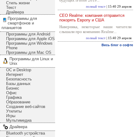
будущих iPhone 2019...
Стиль жизни
полный текст
| 15:40 29 апреля
Текст
Драйвера
CEO Realme: компания отправится
Программы для
покорять Европу и США
смартфонов и
Наверняка, некоторые наши читатели
планшетов
слышали про компанию Realme...
Программы для Android
Программы для Apple iOS
полный текст
| 15:40 29 апреля
Программы для Windows
Весь блог о софте
Phone
Программы для Mac OS
Программы для Linux и
Unix
ОС и Desktop
Интернет
Безопасность
Базы данных
Бизнес
Офис
Графика
Образование
Создание веб-сайтов
Утилиты
Игры
Мультимедиа
Драйвера
Bluetooth устройства