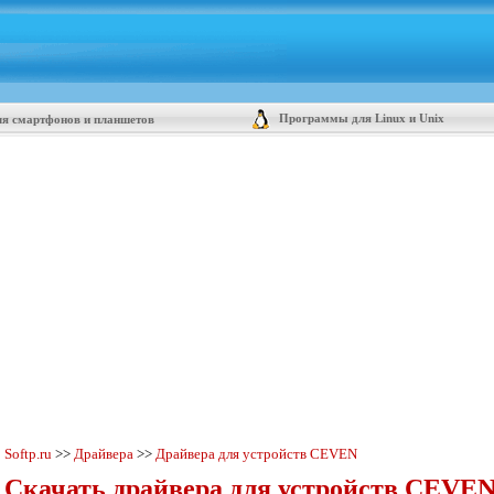
Программы для Linux и Unix
я смартфонов и планшетов
Softp.ru
>>
Драйвера
>>
Драйвера для устройств CEVEN
Скачать драйвера для устройств CEVEN