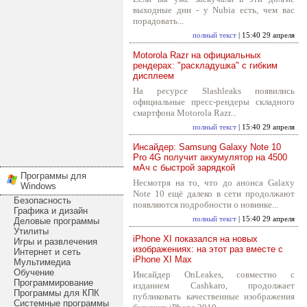
выходные дни - у Nubia есть, чем вас
порадовать...
полный текст
| 15:40 29 апреля
Motorola Razr на официальных
рендерах: "раскладушка" с гибким
дисплеем
На ресурсе Slashleaks появились
официальные пресс-рендеры складного
смартфона Motorola Razr...
полный текст
| 15:40 29 апреля
Инсайдер: Samsung Galaxy Note 10
Pro 4G получит аккумулятор на 4500
мАч с быстрой зарядкой
Программы для
Несмотря на то, что до анонса Galaxy
Windows
Note 10 ещё далеко в сети продолжают
Безопасность
появляются подробности о новинке...
Графика и дизайн
полный текст
| 15:40 29 апреля
Деловые программы
Утилиты
iPhone XI показался на новых
Игры и развлечения
изображениях: на этот раз вместе с
Интернет и сеть
iPhone XI Max
Мультимедиа
Обучение
Инсайдер OnLeakes, совместно с
Программирование
изданием Cashkaro, продолжает
Программы для КПК
публиковать качественные изображения
Системные программы