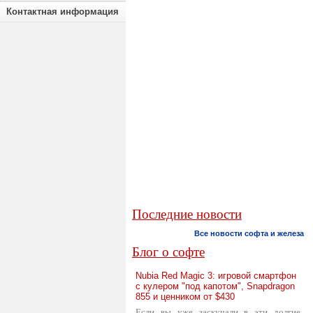
Контактная информация
Последние новости
Все новости софта и железа
Блог о софте
Nubia Red Magic 3: игровой смартфон
с кулером "под капотом", Snapdragon
855 и ценником от $430
Если вы уже заскучали в эти долгие