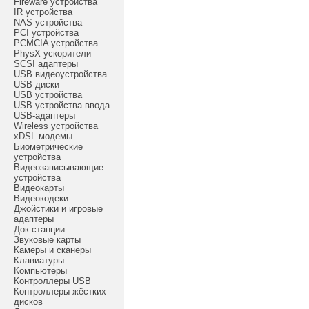
Fireware устройства
IR устройства
NAS устройства
PCI устройства
PCMCIA устройства
PhysX ускорители
SCSI адаптеры
USB видеоустройства
USB диски
USB устройства
USB устройства ввода
USB-адаптеры
Wireless устройства
xDSL модемы
Биометрические
устройства
Видеозаписывающие
устройства
Видеокарты
Видеокодеки
Джойстики и игровые
адаптеры
Док-станции
Звуковые карты
Камеры и сканеры
Клавиатуры
Компьютеры
Контроллеры USB
Контроллеры жёстких
дисков