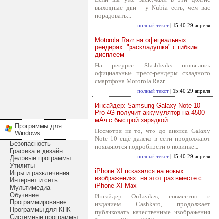
выходные дни - у Nubia есть, чем вас
порадовать...
полный текст
| 15:40 29 апреля
Motorola Razr на официальных
рендерах: "раскладушка" с гибким
дисплеем
На ресурсе Slashleaks появились
официальные пресс-рендеры складного
смартфона Motorola Razr...
полный текст
| 15:40 29 апреля
Инсайдер: Samsung Galaxy Note 10
Pro 4G получит аккумулятор на 4500
мАч с быстрой зарядкой
Программы для
Несмотря на то, что до анонса Galaxy
Windows
Note 10 ещё далеко в сети продолжают
Безопасность
появляются подробности о новинке...
Графика и дизайн
полный текст
| 15:40 29 апреля
Деловые программы
Утилиты
iPhone XI показался на новых
Игры и развлечения
изображениях: на этот раз вместе с
Интернет и сеть
iPhone XI Max
Мультимедиа
Обучение
Инсайдер OnLeakes, совместно с
Программирование
изданием Cashkaro, продолжает
Программы для КПК
публиковать качественные изображения
Системные программы