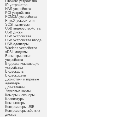
Fireware устройства
IR устройства
NAS устройства
PCI устройства
PCMCIA устройства
PhysX ускорители
SCSI адаптеры
USB видеоустройства
USB диски
USB устройства
USB устройства ввода
USB-адаптеры
Wireless устройства
xDSL модемы
Биометрические
устройства
Видеозаписывающие
устройства
Видеокарты
Видеокодеки
Джойстики и игровые
адаптеры
Док-станции
Звуковые карты
Камеры и сканеры
Клавиатуры
Компьютеры
Контроллеры USB
Контроллеры жёстких
дисков