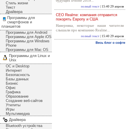
будущих iPhone 2019...
Стиль жизни
полный текст
| 15:40 29 апреля
Текст
Драйвера
CEO Realme: компания отправится
Программы для
покорять Европу и США
смартфонов и
Наверняка, некоторые наши читатели
планшетов
слышали про компанию Realme...
Программы для Android
Программы для Apple iOS
полный текст
| 15:40 29 апреля
Программы для Windows
Весь блог о софте
Phone
Программы для Mac OS
Программы для Linux и
Unix
ОС и Desktop
Интернет
Безопасность
Базы данных
Бизнес
Офис
Графика
Образование
Создание веб-сайтов
Утилиты
Игры
Мультимедиа
Драйвера
Bluetooth устройства