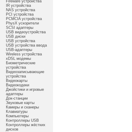
Fireware устройства
IR устройства
NAS устройства
PCI устройства
PCMCIA устройства
PhysX ускорители
SCSI адаптеры
USB видеоустройства
USB диски
USB устройства
USB устройства ввода
USB-адаптеры
Wireless устройства
xDSL модемы
Биометрические
устройства
Видеозаписывающие
устройства
Видеокарты
Видеокодеки
Джойстики и игровые
адаптеры
Док-станции
Звуковые карты
Камеры и сканеры
Клавиатуры
Компьютеры
Контроллеры USB
Контроллеры жёстких
дисков