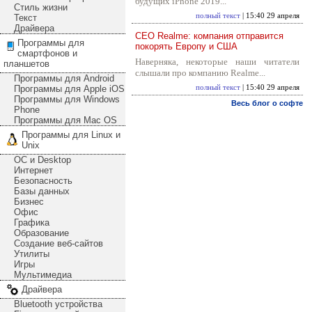
будущих iPhone 2019...
Стиль жизни
полный текст
| 15:40 29 апреля
Текст
Драйвера
CEO Realme: компания отправится
Программы для
покорять Европу и США
смартфонов и
Наверняка, некоторые наши читатели
планшетов
слышали про компанию Realme...
Программы для Android
Программы для Apple iOS
полный текст
| 15:40 29 апреля
Программы для Windows
Весь блог о софте
Phone
Программы для Mac OS
Программы для Linux и
Unix
ОС и Desktop
Интернет
Безопасность
Базы данных
Бизнес
Офис
Графика
Образование
Создание веб-сайтов
Утилиты
Игры
Мультимедиа
Драйвера
Bluetooth устройства