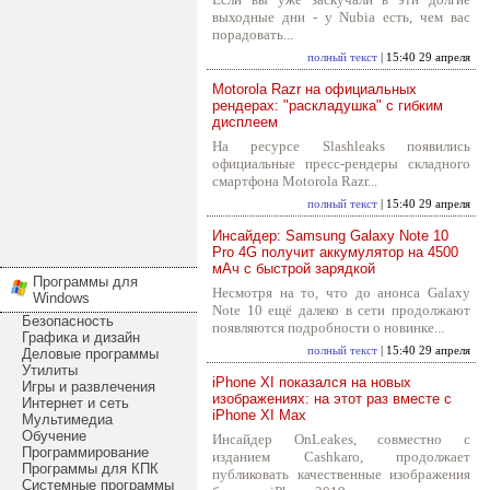
выходные дни - у Nubia есть, чем вас
порадовать...
полный текст
| 15:40 29 апреля
Motorola Razr на официальных
рендерах: "раскладушка" с гибким
дисплеем
На ресурсе Slashleaks появились
официальные пресс-рендеры складного
смартфона Motorola Razr...
полный текст
| 15:40 29 апреля
Инсайдер: Samsung Galaxy Note 10
Pro 4G получит аккумулятор на 4500
мАч с быстрой зарядкой
Программы для
Несмотря на то, что до анонса Galaxy
Windows
Note 10 ещё далеко в сети продолжают
Безопасность
появляются подробности о новинке...
Графика и дизайн
полный текст
| 15:40 29 апреля
Деловые программы
Утилиты
iPhone XI показался на новых
Игры и развлечения
изображениях: на этот раз вместе с
Интернет и сеть
iPhone XI Max
Мультимедиа
Обучение
Инсайдер OnLeakes, совместно с
Программирование
изданием Cashkaro, продолжает
Программы для КПК
публиковать качественные изображения
Системные программы