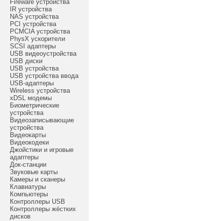
Fireware устройства
IR устройства
NAS устройства
PCI устройства
PCMCIA устройства
PhysX ускорители
SCSI адаптеры
USB видеоустройства
USB диски
USB устройства
USB устройства ввода
USB-адаптеры
Wireless устройства
xDSL модемы
Биометрические
устройства
Видеозаписывающие
устройства
Видеокарты
Видеокодеки
Джойстики и игровые
адаптеры
Док-станции
Звуковые карты
Камеры и сканеры
Клавиатуры
Компьютеры
Контроллеры USB
Контроллеры жёстких
дисков