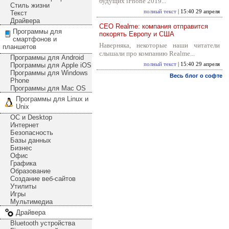
будущих iPhone 2019...
Стиль жизни
полный текст
| 15:40 29 апреля
Текст
Драйвера
CEO Realme: компания отправится
Программы для
покорять Европу и США
смартфонов и
Наверняка, некоторые наши читатели
планшетов
слышали про компанию Realme...
Программы для Android
Программы для Apple iOS
полный текст
| 15:40 29 апреля
Программы для Windows
Весь блог о софте
Phone
Программы для Mac OS
Программы для Linux и
Unix
ОС и Desktop
Интернет
Безопасность
Базы данных
Бизнес
Офис
Графика
Образование
Создание веб-сайтов
Утилиты
Игры
Мультимедиа
Драйвера
Bluetooth устройства