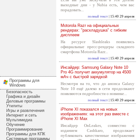
выходные дни - у Nubia есть, чем вас
порадовать...
полный текст
| 15:40 29 апреля
Motorola Razr на официальных
рендерах: "раскладушка" с гибким
дисплеем
На ресурсе Slashleaks появились
официальные пресс-рендеры складного
смартфона Motorola Razr...
полный текст
| 15:40 29 апреля
Инсайдер: Samsung Galaxy Note 10
Pro 4G получит аккумулятор на 4500
мАч с быстрой зарядкой
Программы для
Несмотря на то, что до анонса Galaxy
Windows
Note 10 ещё далеко в сети продолжают
Безопасность
появляются подробности о новинке...
Графика и дизайн
полный текст
| 15:40 29 апреля
Деловые программы
Утилиты
iPhone XI показался на новых
Игры и развлечения
изображениях: на этот раз вместе с
Интернет и сеть
iPhone XI Max
Мультимедиа
Обучение
Инсайдер OnLeakes, совместно с
Программирование
изданием Cashkaro, продолжает
Программы для КПК
публиковать качественные изображения
Системные программы