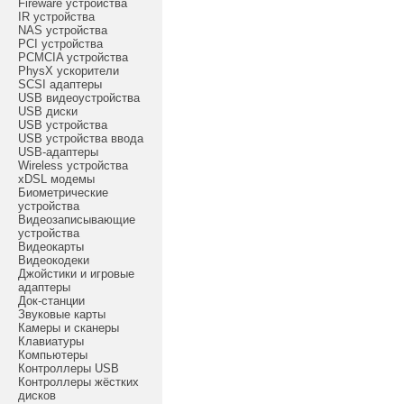
Fireware устройства
IR устройства
NAS устройства
PCI устройства
PCMCIA устройства
PhysX ускорители
SCSI адаптеры
USB видеоустройства
USB диски
USB устройства
USB устройства ввода
USB-адаптеры
Wireless устройства
xDSL модемы
Биометрические
устройства
Видеозаписывающие
устройства
Видеокарты
Видеокодеки
Джойстики и игровые
адаптеры
Док-станции
Звуковые карты
Камеры и сканеры
Клавиатуры
Компьютеры
Контроллеры USB
Контроллеры жёстких
дисков