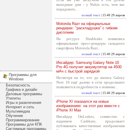
выходные дни - у Nubia есть, чем вас
порадовать...
полный текст
| 15:40 29 апреля
Motorola Razr на официальных
рендерах: "раскладушка" с гибким
дисплеем
На ресурсе Slashleaks появились
официальные пресс-рендеры складного
смартфона Motorola Razr...
полный текст
| 15:40 29 апреля
Инсайдер: Samsung Galaxy Note 10
Pro 4G получит аккумулятор на 4500
мАч с быстрой зарядкой
Программы для
Несмотря на то, что до анонса Galaxy
Windows
Note 10 ещё далеко в сети продолжают
Безопасность
появляются подробности о новинке...
Графика и дизайн
полный текст
| 15:40 29 апреля
Деловые программы
Утилиты
iPhone XI показался на новых
Игры и развлечения
изображениях: на этот раз вместе с
Интернет и сеть
iPhone XI Max
Мультимедиа
Обучение
Инсайдер OnLeakes, совместно с
Программирование
изданием Cashkaro, продолжает
Программы для КПК
публиковать качественные изображения
Системные программы