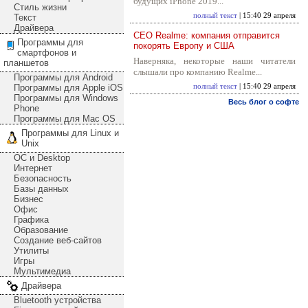
будущих iPhone 2019...
Стиль жизни
полный текст
| 15:40 29 апреля
Текст
Драйвера
CEO Realme: компания отправится
Программы для
покорять Европу и США
смартфонов и
Наверняка, некоторые наши читатели
планшетов
слышали про компанию Realme...
Программы для Android
Программы для Apple iOS
полный текст
| 15:40 29 апреля
Программы для Windows
Весь блог о софте
Phone
Программы для Mac OS
Программы для Linux и
Unix
ОС и Desktop
Интернет
Безопасность
Базы данных
Бизнес
Офис
Графика
Образование
Создание веб-сайтов
Утилиты
Игры
Мультимедиа
Драйвера
Bluetooth устройства