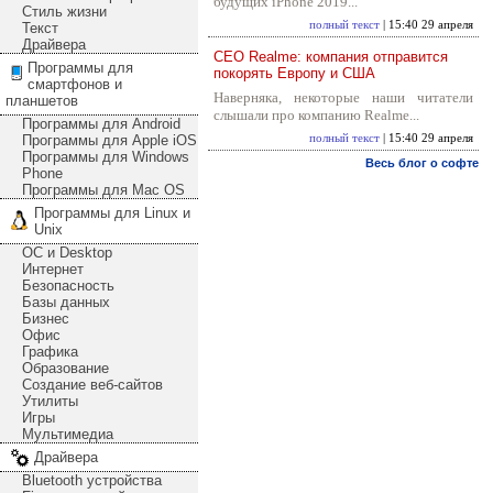
будущих iPhone 2019...
Стиль жизни
полный текст
| 15:40 29 апреля
Текст
Драйвера
CEO Realme: компания отправится
Программы для
покорять Европу и США
смартфонов и
Наверняка, некоторые наши читатели
планшетов
слышали про компанию Realme...
Программы для Android
Программы для Apple iOS
полный текст
| 15:40 29 апреля
Программы для Windows
Весь блог о софте
Phone
Программы для Mac OS
Программы для Linux и
Unix
ОС и Desktop
Интернет
Безопасность
Базы данных
Бизнес
Офис
Графика
Образование
Создание веб-сайтов
Утилиты
Игры
Мультимедиа
Драйвера
Bluetooth устройства