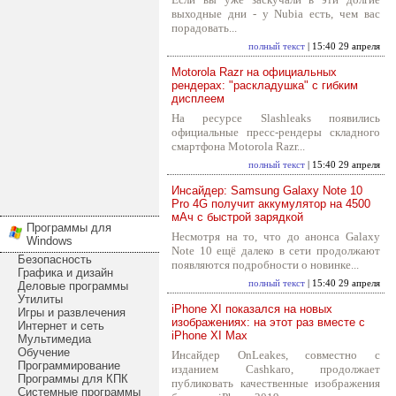
выходные дни - у Nubia есть, чем вас
порадовать...
полный текст
| 15:40 29 апреля
Motorola Razr на официальных
рендерах: "раскладушка" с гибким
дисплеем
На ресурсе Slashleaks появились
официальные пресс-рендеры складного
смартфона Motorola Razr...
полный текст
| 15:40 29 апреля
Инсайдер: Samsung Galaxy Note 10
Pro 4G получит аккумулятор на 4500
мАч с быстрой зарядкой
Программы для
Несмотря на то, что до анонса Galaxy
Windows
Note 10 ещё далеко в сети продолжают
Безопасность
появляются подробности о новинке...
Графика и дизайн
полный текст
| 15:40 29 апреля
Деловые программы
Утилиты
iPhone XI показался на новых
Игры и развлечения
изображениях: на этот раз вместе с
Интернет и сеть
iPhone XI Max
Мультимедиа
Обучение
Инсайдер OnLeakes, совместно с
Программирование
изданием Cashkaro, продолжает
Программы для КПК
публиковать качественные изображения
Системные программы