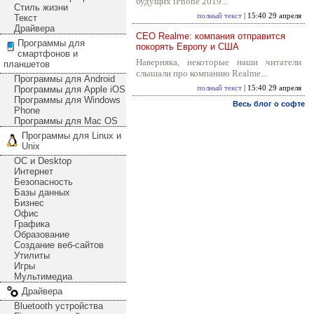
будущих iPhone 2019...
Стиль жизни
полный текст
| 15:40 29 апреля
Текст
Драйвера
CEO Realme: компания отправится
Программы для
покорять Европу и США
смартфонов и
Наверняка, некоторые наши читатели
планшетов
слышали про компанию Realme...
Программы для Android
Программы для Apple iOS
полный текст
| 15:40 29 апреля
Программы для Windows
Весь блог о софте
Phone
Программы для Mac OS
Программы для Linux и
Unix
ОС и Desktop
Интернет
Безопасность
Базы данных
Бизнес
Офис
Графика
Образование
Создание веб-сайтов
Утилиты
Игры
Мультимедиа
Драйвера
Bluetooth устройства