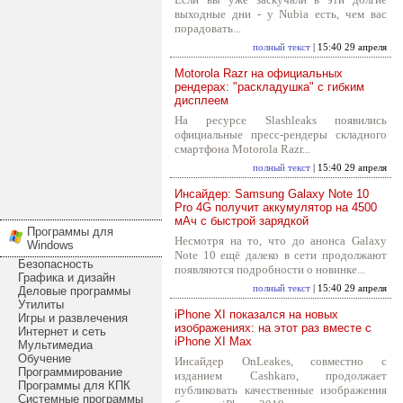
выходные дни - у Nubia есть, чем вас
порадовать...
полный текст
| 15:40 29 апреля
Motorola Razr на официальных
рендерах: "раскладушка" с гибким
дисплеем
На ресурсе Slashleaks появились
официальные пресс-рендеры складного
смартфона Motorola Razr...
полный текст
| 15:40 29 апреля
Инсайдер: Samsung Galaxy Note 10
Pro 4G получит аккумулятор на 4500
мАч с быстрой зарядкой
Программы для
Несмотря на то, что до анонса Galaxy
Windows
Note 10 ещё далеко в сети продолжают
Безопасность
появляются подробности о новинке...
Графика и дизайн
полный текст
| 15:40 29 апреля
Деловые программы
Утилиты
iPhone XI показался на новых
Игры и развлечения
изображениях: на этот раз вместе с
Интернет и сеть
iPhone XI Max
Мультимедиа
Обучение
Инсайдер OnLeakes, совместно с
Программирование
изданием Cashkaro, продолжает
Программы для КПК
публиковать качественные изображения
Системные программы