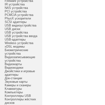
Fireware устройства
IR устройства
NAS устройства
PCI устройства
PCMCIA устройства
PhysX ускорители
SCSI адаптеры
USB видеоустройства
USB диски
USB устройства
USB устройства ввода
USB-адаптеры
Wireless устройства
xDSL модемы
Биометрические
устройства
Видеозаписывающие
устройства
Видеокарты
Видеокодеки
Джойстики и игровые
адаптеры
Док-станции
Звуковые карты
Камеры и сканеры
Клавиатуры
Компьютеры
Контроллеры USB
Контроллеры жёстких
дисков