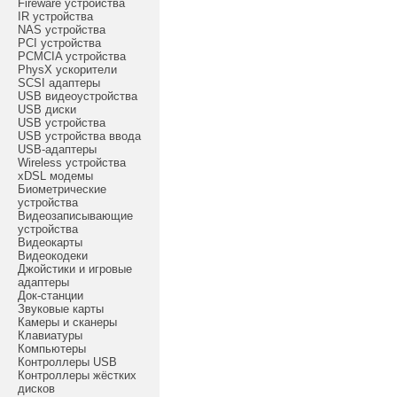
Fireware устройства
IR устройства
NAS устройства
PCI устройства
PCMCIA устройства
PhysX ускорители
SCSI адаптеры
USB видеоустройства
USB диски
USB устройства
USB устройства ввода
USB-адаптеры
Wireless устройства
xDSL модемы
Биометрические
устройства
Видеозаписывающие
устройства
Видеокарты
Видеокодеки
Джойстики и игровые
адаптеры
Док-станции
Звуковые карты
Камеры и сканеры
Клавиатуры
Компьютеры
Контроллеры USB
Контроллеры жёстких
дисков