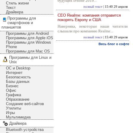
будущих iPhone 2019...
Стиль жизни
полный текст
| 15:40 29 апреля
Текст
Драйвера
CEO Realme: компания отправится
Программы для
покорять Европу и США
смартфонов и
Наверняка, некоторые наши читатели
планшетов
слышали про компанию Realme...
Программы для Android
Программы для Apple iOS
полный текст
| 15:40 29 апреля
Программы для Windows
Весь блог о софте
Phone
Программы для Mac OS
Программы для Linux и
Unix
ОС и Desktop
Интернет
Безопасность
Базы данных
Бизнес
Офис
Графика
Образование
Создание веб-сайтов
Утилиты
Игры
Мультимедиа
Драйвера
Bluetooth устройства