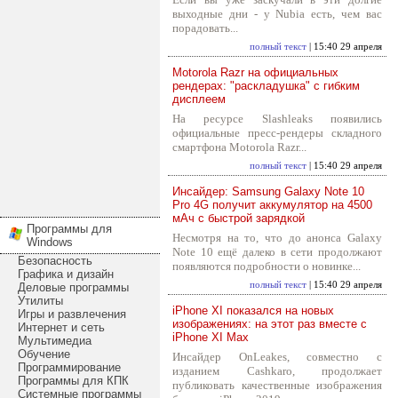
выходные дни - у Nubia есть, чем вас
порадовать...
полный текст
| 15:40 29 апреля
Motorola Razr на официальных
рендерах: "раскладушка" с гибким
дисплеем
На ресурсе Slashleaks появились
официальные пресс-рендеры складного
смартфона Motorola Razr...
полный текст
| 15:40 29 апреля
Инсайдер: Samsung Galaxy Note 10
Pro 4G получит аккумулятор на 4500
мАч с быстрой зарядкой
Программы для
Несмотря на то, что до анонса Galaxy
Windows
Note 10 ещё далеко в сети продолжают
Безопасность
появляются подробности о новинке...
Графика и дизайн
полный текст
| 15:40 29 апреля
Деловые программы
Утилиты
iPhone XI показался на новых
Игры и развлечения
изображениях: на этот раз вместе с
Интернет и сеть
iPhone XI Max
Мультимедиа
Обучение
Инсайдер OnLeakes, совместно с
Программирование
изданием Cashkaro, продолжает
Программы для КПК
публиковать качественные изображения
Системные программы