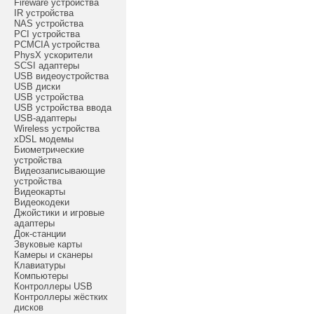
Fireware устройства
IR устройства
NAS устройства
PCI устройства
PCMCIA устройства
PhysX ускорители
SCSI адаптеры
USB видеоустройства
USB диски
USB устройства
USB устройства ввода
USB-адаптеры
Wireless устройства
xDSL модемы
Биометрические
устройства
Видеозаписывающие
устройства
Видеокарты
Видеокодеки
Джойстики и игровые
адаптеры
Док-станции
Звуковые карты
Камеры и сканеры
Клавиатуры
Компьютеры
Контроллеры USB
Контроллеры жёстких
дисков