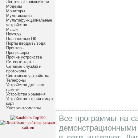
Ленточные накопители
Модемы
Мониторы
Мультимедиа
Мультифункциональные
устройства
Мыши
Ноутбук
Планшетные ПК
Порты ввода/вывода
Принтеры
Процессоры
Прочие устройства
Сетевые карты
Сетевые службы и
протоколы
Системные устройства
Телефоны
Устройства для карт
памяти
Устройства хранения
Устройства чтения смарт-
карт
Хост контроллеры
Все программы на са
демонстрационными 
в сети интернет. Д