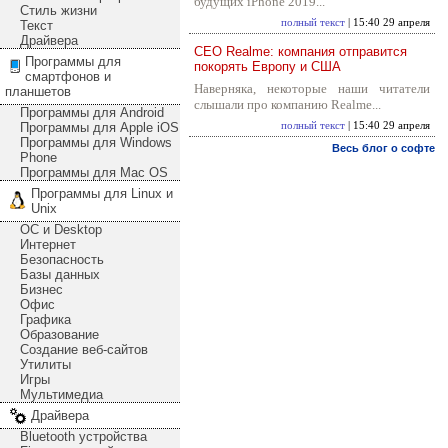
будущих iPhone 2019...
Стиль жизни
полный текст
| 15:40 29 апреля
Текст
Драйвера
CEO Realme: компания отправится
Программы для
покорять Европу и США
смартфонов и
Наверняка, некоторые наши читатели
планшетов
слышали про компанию Realme...
Программы для Android
Программы для Apple iOS
полный текст
| 15:40 29 апреля
Программы для Windows
Весь блог о софте
Phone
Программы для Mac OS
Программы для Linux и
Unix
ОС и Desktop
Интернет
Безопасность
Базы данных
Бизнес
Офис
Графика
Образование
Создание веб-сайтов
Утилиты
Игры
Мультимедиа
Драйвера
Bluetooth устройства