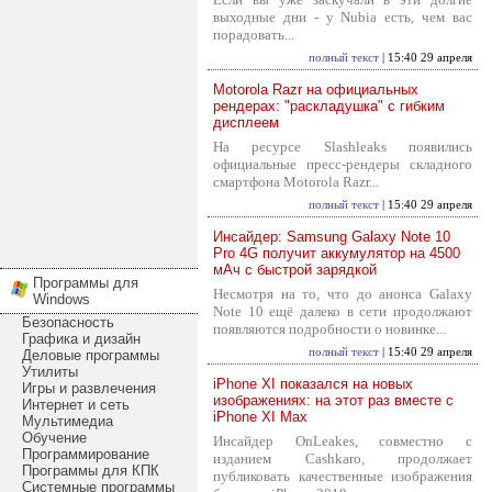
выходные дни - у Nubia есть, чем вас
порадовать...
полный текст
| 15:40 29 апреля
Motorola Razr на официальных
рендерах: "раскладушка" с гибким
дисплеем
На ресурсе Slashleaks появились
официальные пресс-рендеры складного
смартфона Motorola Razr...
полный текст
| 15:40 29 апреля
Инсайдер: Samsung Galaxy Note 10
Pro 4G получит аккумулятор на 4500
мАч с быстрой зарядкой
Программы для
Несмотря на то, что до анонса Galaxy
Windows
Note 10 ещё далеко в сети продолжают
Безопасность
появляются подробности о новинке...
Графика и дизайн
полный текст
| 15:40 29 апреля
Деловые программы
Утилиты
iPhone XI показался на новых
Игры и развлечения
изображениях: на этот раз вместе с
Интернет и сеть
iPhone XI Max
Мультимедиа
Обучение
Инсайдер OnLeakes, совместно с
Программирование
изданием Cashkaro, продолжает
Программы для КПК
публиковать качественные изображения
Системные программы