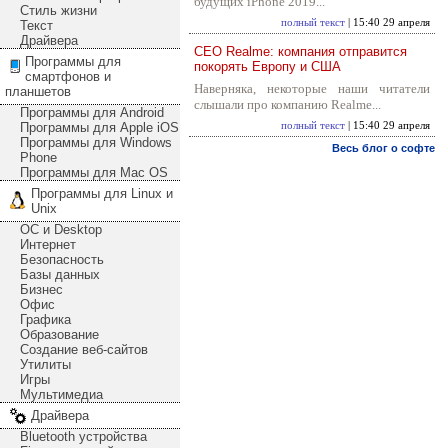
будущих iPhone 2019...
Стиль жизни
полный текст
| 15:40 29 апреля
Текст
Драйвера
CEO Realme: компания отправится
Программы для
покорять Европу и США
смартфонов и
Наверняка, некоторые наши читатели
планшетов
слышали про компанию Realme...
Программы для Android
Программы для Apple iOS
полный текст
| 15:40 29 апреля
Программы для Windows
Весь блог о софте
Phone
Программы для Mac OS
Программы для Linux и
Unix
ОС и Desktop
Интернет
Безопасность
Базы данных
Бизнес
Офис
Графика
Образование
Создание веб-сайтов
Утилиты
Игры
Мультимедиа
Драйвера
Bluetooth устройства