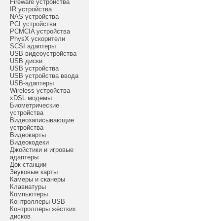
Fireware устройства
IR устройства
NAS устройства
PCI устройства
PCMCIA устройства
PhysX ускорители
SCSI адаптеры
USB видеоустройства
USB диски
USB устройства
USB устройства ввода
USB-адаптеры
Wireless устройства
xDSL модемы
Биометрические
устройства
Видеозаписывающие
устройства
Видеокарты
Видеокодеки
Джойстики и игровые
адаптеры
Док-станции
Звуковые карты
Камеры и сканеры
Клавиатуры
Компьютеры
Контроллеры USB
Контроллеры жёстких
дисков