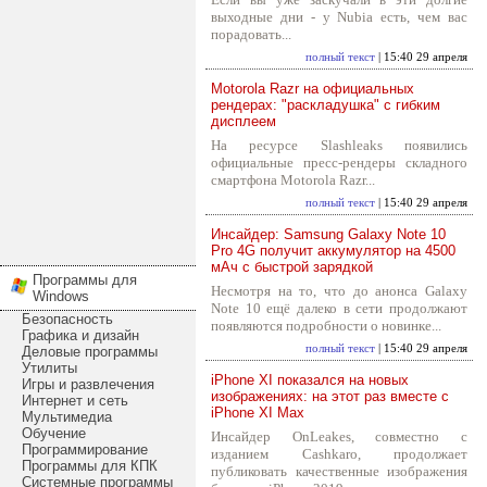
выходные дни - у Nubia есть, чем вас
порадовать...
полный текст
| 15:40 29 апреля
Motorola Razr на официальных
рендерах: "раскладушка" с гибким
дисплеем
На ресурсе Slashleaks появились
официальные пресс-рендеры складного
смартфона Motorola Razr...
полный текст
| 15:40 29 апреля
Инсайдер: Samsung Galaxy Note 10
Pro 4G получит аккумулятор на 4500
мАч с быстрой зарядкой
Программы для
Несмотря на то, что до анонса Galaxy
Windows
Note 10 ещё далеко в сети продолжают
Безопасность
появляются подробности о новинке...
Графика и дизайн
полный текст
| 15:40 29 апреля
Деловые программы
Утилиты
iPhone XI показался на новых
Игры и развлечения
изображениях: на этот раз вместе с
Интернет и сеть
iPhone XI Max
Мультимедиа
Обучение
Инсайдер OnLeakes, совместно с
Программирование
изданием Cashkaro, продолжает
Программы для КПК
публиковать качественные изображения
Системные программы