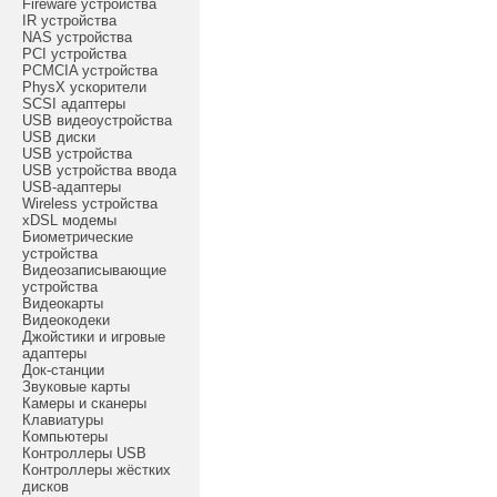
Fireware устройства
IR устройства
NAS устройства
PCI устройства
PCMCIA устройства
PhysX ускорители
SCSI адаптеры
USB видеоустройства
USB диски
USB устройства
USB устройства ввода
USB-адаптеры
Wireless устройства
xDSL модемы
Биометрические
устройства
Видеозаписывающие
устройства
Видеокарты
Видеокодеки
Джойстики и игровые
адаптеры
Док-станции
Звуковые карты
Камеры и сканеры
Клавиатуры
Компьютеры
Контроллеры USB
Контроллеры жёстких
дисков