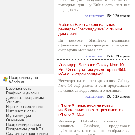
выходные дни - у Nubia есть, чем вас
порадовать...
полный текст
| 15:40 29 апреля
Motorola Razr на официальных
рендерах: "раскладушка" с гибким
дисплеем
На ресурсе Slashleaks появились
официальные пресс-рендеры складного
смартфона Motorola Razr...
полный текст
| 15:40 29 апреля
Инсайдер: Samsung Galaxy Note 10
Pro 4G получит аккумулятор на 4500
мАч с быстрой зарядкой
Программы для
Несмотря на то, что до анонса Galaxy
Windows
Note 10 ещё далеко в сети продолжают
Безопасность
появляются подробности о новинке...
Графика и дизайн
полный текст
| 15:40 29 апреля
Деловые программы
Утилиты
iPhone XI показался на новых
Игры и развлечения
изображениях: на этот раз вместе с
Интернет и сеть
iPhone XI Max
Мультимедиа
Обучение
Инсайдер OnLeakes, совместно с
Программирование
изданием Cashkaro, продолжает
Программы для КПК
публиковать качественные изображения
Системные программы