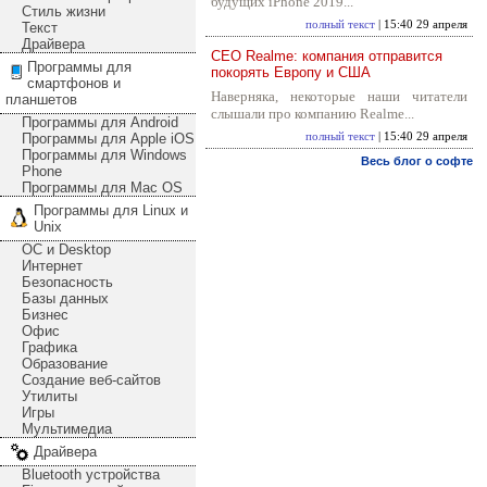
будущих iPhone 2019...
Стиль жизни
полный текст
| 15:40 29 апреля
Текст
Драйвера
CEO Realme: компания отправится
Программы для
покорять Европу и США
смартфонов и
Наверняка, некоторые наши читатели
планшетов
слышали про компанию Realme...
Программы для Android
Программы для Apple iOS
полный текст
| 15:40 29 апреля
Программы для Windows
Весь блог о софте
Phone
Программы для Mac OS
Программы для Linux и
Unix
ОС и Desktop
Интернет
Безопасность
Базы данных
Бизнес
Офис
Графика
Образование
Создание веб-сайтов
Утилиты
Игры
Мультимедиа
Драйвера
Bluetooth устройства