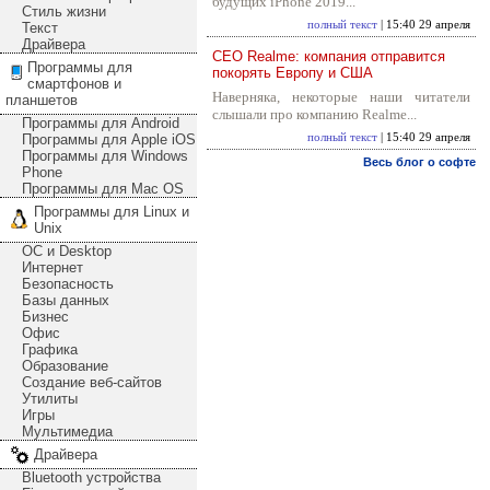
будущих iPhone 2019...
Стиль жизни
полный текст
| 15:40 29 апреля
Текст
Драйвера
CEO Realme: компания отправится
Программы для
покорять Европу и США
смартфонов и
Наверняка, некоторые наши читатели
планшетов
слышали про компанию Realme...
Программы для Android
Программы для Apple iOS
полный текст
| 15:40 29 апреля
Программы для Windows
Весь блог о софте
Phone
Программы для Mac OS
Программы для Linux и
Unix
ОС и Desktop
Интернет
Безопасность
Базы данных
Бизнес
Офис
Графика
Образование
Создание веб-сайтов
Утилиты
Игры
Мультимедиа
Драйвера
Bluetooth устройства