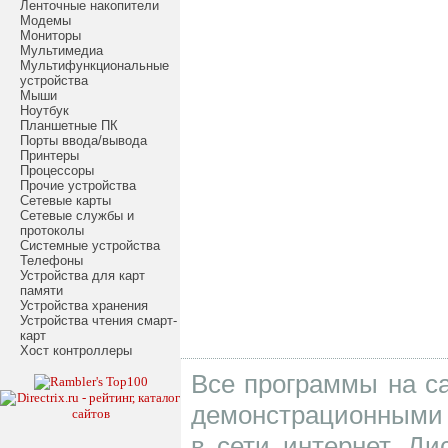
Ленточные накопители
Модемы
Мониторы
Мультимедиа
Мультифункциональные
устройства
Мыши
Ноутбук
Планшетные ПК
Порты ввода/вывода
Принтеры
Процессоры
Прочие устройства
Сетевые карты
Сетевые службы и
протоколы
Системные устройства
Телефоны
Устройства для карт
памяти
Устройства хранения
Устройства чтения смарт-
карт
Хост контроллеры
Все программы на са
демонстрационными 
в сети интернет. Д