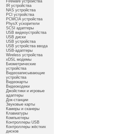
Fireware устройства
IR устройства
NAS устройства
PCI устройства
PCMCIA устройства
PhysX ускорители
SCSI адаптеры
USB видеоустройства
USB диски
USB устройства
USB устройства ввода
USB-адаптеры
Wireless устройства
xDSL модемы
Биометрические
устройства
Видеозаписывающие
устройства
Видеокарты
Видеокодеки
Джойстики и игровые
адаптеры
Док-станции
Звуковые карты
Камеры и сканеры
Клавиатуры
Компьютеры
Контроллеры USB
Контроллеры жёстких
дисков