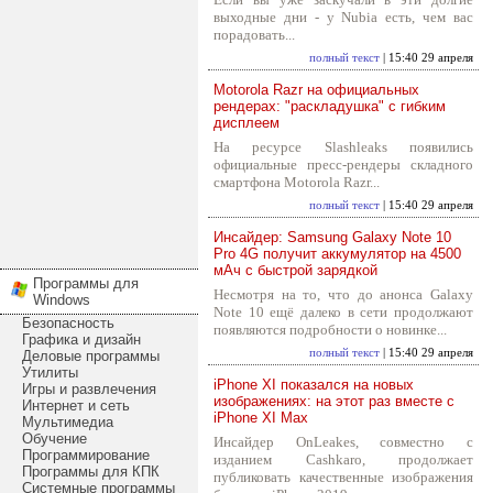
выходные дни - у Nubia есть, чем вас
порадовать...
полный текст
| 15:40 29 апреля
Motorola Razr на официальных
рендерах: "раскладушка" с гибким
дисплеем
На ресурсе Slashleaks появились
официальные пресс-рендеры складного
смартфона Motorola Razr...
полный текст
| 15:40 29 апреля
Инсайдер: Samsung Galaxy Note 10
Pro 4G получит аккумулятор на 4500
мАч с быстрой зарядкой
Программы для
Несмотря на то, что до анонса Galaxy
Windows
Note 10 ещё далеко в сети продолжают
Безопасность
появляются подробности о новинке...
Графика и дизайн
полный текст
| 15:40 29 апреля
Деловые программы
Утилиты
iPhone XI показался на новых
Игры и развлечения
изображениях: на этот раз вместе с
Интернет и сеть
iPhone XI Max
Мультимедиа
Обучение
Инсайдер OnLeakes, совместно с
Программирование
изданием Cashkaro, продолжает
Программы для КПК
публиковать качественные изображения
Системные программы