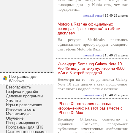
выходные дни - у Nubia есть, чем вас
порадовать...
полный текст
| 15:40 29 апреля
Motorola Razr на официальных
рендерах: "раскладушка" с гибким
дисплеем
На ресурсе Slashleaks появились
официальные пресс-рендеры складного
смартфона Motorola Razr...
полный текст
| 15:40 29 апреля
Инсайдер: Samsung Galaxy Note 10
Pro 4G получит аккумулятор на 4500
мАч с быстрой зарядкой
Программы для
Несмотря на то, что до анонса Galaxy
Windows
Note 10 ещё далеко в сети продолжают
Безопасность
появляются подробности о новинке...
Графика и дизайн
полный текст
| 15:40 29 апреля
Деловые программы
Утилиты
iPhone XI показался на новых
Игры и развлечения
изображениях: на этот раз вместе с
Интернет и сеть
iPhone XI Max
Мультимедиа
Обучение
Инсайдер OnLeakes, совместно с
Программирование
изданием Cashkaro, продолжает
Программы для КПК
публиковать качественные изображения
Системные программы