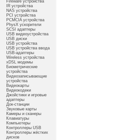
Fireware устройства
IR устройства
NAS устройства
PCI устройства
PCMCIA устройства
PhysX ускорители
SCSI адаптеры
USB видеоустройства
USB диски
USB устройства
USB устройства ввода
USB-адаптеры
Wireless устройства
xDSL модемы
Биометрические
устройства
Видеозаписывающие
устройства
Видеокарты
Видеокодеки
Джойстики и игровые
адаптеры
Док-станции
Звуковые карты
Камеры и сканеры
Клавиатуры
Компьютеры
Контроллеры USB
Контроллеры жёстких
дисков