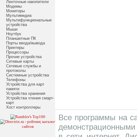
Ленточные накопители
Модемы
Мониторы
Мультимедиа
Мультифункциональные
устройства
Мыши
Ноутбук
Планшетные ПК
Порты ввода/вывода
Принтеры
Процессоры
Прочие устройства
Сетевые карты
Сетевые службы и
протоколы
Системные устройства
Телефоны
Устройства для карт
памяти
Устройства хранения
Устройства чтения смарт-
карт
Хост контроллеры
Все программы на са
демонстрационными 
в сети интернет. Д