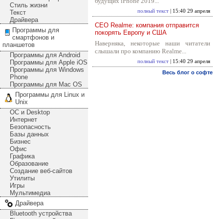
будущих iPhone 2019...
Стиль жизни
полный текст
| 15:40 29 апреля
Текст
Драйвера
CEO Realme: компания отправится
Программы для
покорять Европу и США
смартфонов и
Наверняка, некоторые наши читатели
планшетов
слышали про компанию Realme...
Программы для Android
Программы для Apple iOS
полный текст
| 15:40 29 апреля
Программы для Windows
Весь блог о софте
Phone
Программы для Mac OS
Программы для Linux и
Unix
ОС и Desktop
Интернет
Безопасность
Базы данных
Бизнес
Офис
Графика
Образование
Создание веб-сайтов
Утилиты
Игры
Мультимедиа
Драйвера
Bluetooth устройства