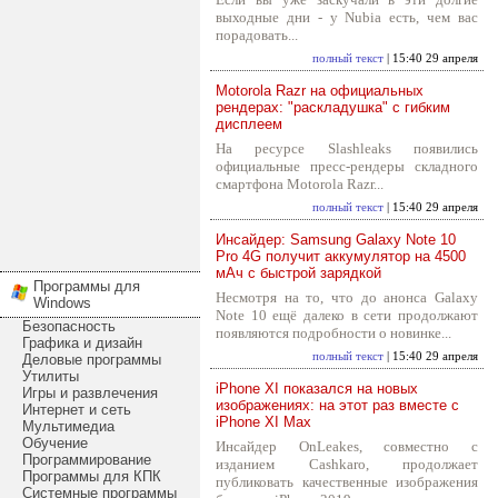
выходные дни - у Nubia есть, чем вас
порадовать...
полный текст
| 15:40 29 апреля
Motorola Razr на официальных
рендерах: "раскладушка" с гибким
дисплеем
На ресурсе Slashleaks появились
официальные пресс-рендеры складного
смартфона Motorola Razr...
полный текст
| 15:40 29 апреля
Инсайдер: Samsung Galaxy Note 10
Pro 4G получит аккумулятор на 4500
мАч с быстрой зарядкой
Программы для
Несмотря на то, что до анонса Galaxy
Windows
Note 10 ещё далеко в сети продолжают
Безопасность
появляются подробности о новинке...
Графика и дизайн
полный текст
| 15:40 29 апреля
Деловые программы
Утилиты
iPhone XI показался на новых
Игры и развлечения
изображениях: на этот раз вместе с
Интернет и сеть
iPhone XI Max
Мультимедиа
Обучение
Инсайдер OnLeakes, совместно с
Программирование
изданием Cashkaro, продолжает
Программы для КПК
публиковать качественные изображения
Системные программы