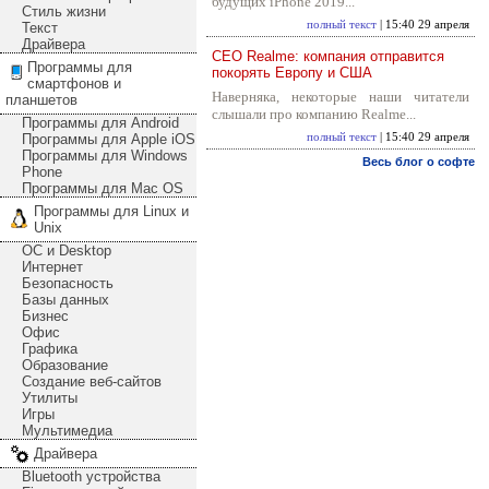
будущих iPhone 2019...
Стиль жизни
полный текст
| 15:40 29 апреля
Текст
Драйвера
CEO Realme: компания отправится
Программы для
покорять Европу и США
смартфонов и
Наверняка, некоторые наши читатели
планшетов
слышали про компанию Realme...
Программы для Android
Программы для Apple iOS
полный текст
| 15:40 29 апреля
Программы для Windows
Весь блог о софте
Phone
Программы для Mac OS
Программы для Linux и
Unix
ОС и Desktop
Интернет
Безопасность
Базы данных
Бизнес
Офис
Графика
Образование
Создание веб-сайтов
Утилиты
Игры
Мультимедиа
Драйвера
Bluetooth устройства