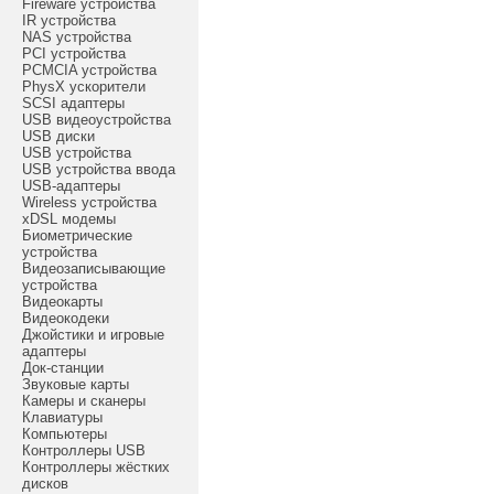
Fireware устройства
IR устройства
NAS устройства
PCI устройства
PCMCIA устройства
PhysX ускорители
SCSI адаптеры
USB видеоустройства
USB диски
USB устройства
USB устройства ввода
USB-адаптеры
Wireless устройства
xDSL модемы
Биометрические
устройства
Видеозаписывающие
устройства
Видеокарты
Видеокодеки
Джойстики и игровые
адаптеры
Док-станции
Звуковые карты
Камеры и сканеры
Клавиатуры
Компьютеры
Контроллеры USB
Контроллеры жёстких
дисков