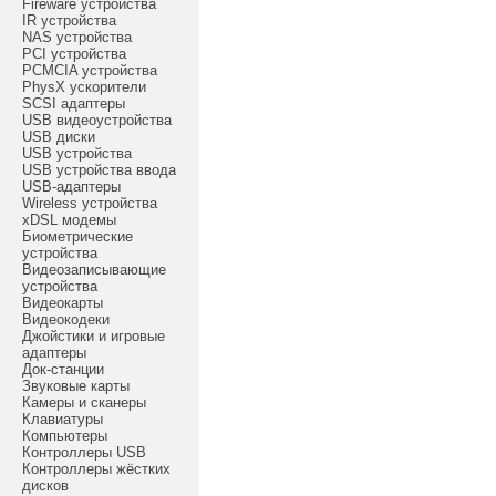
Fireware устройства
IR устройства
NAS устройства
PCI устройства
PCMCIA устройства
PhysX ускорители
SCSI адаптеры
USB видеоустройства
USB диски
USB устройства
USB устройства ввода
USB-адаптеры
Wireless устройства
xDSL модемы
Биометрические
устройства
Видеозаписывающие
устройства
Видеокарты
Видеокодеки
Джойстики и игровые
адаптеры
Док-станции
Звуковые карты
Камеры и сканеры
Клавиатуры
Компьютеры
Контроллеры USB
Контроллеры жёстких
дисков