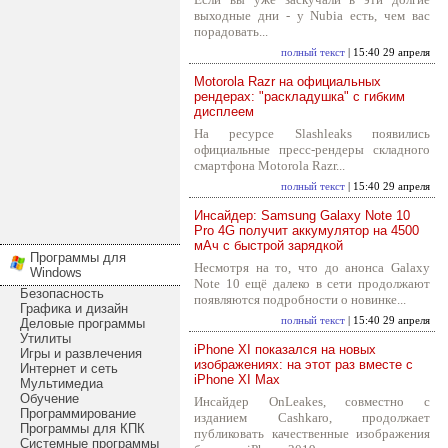
выходные дни - у Nubia есть, чем вас
порадовать...
полный текст
| 15:40 29 апреля
Motorola Razr на официальных
рендерах: "раскладушка" с гибким
дисплеем
На ресурсе Slashleaks появились
официальные пресс-рендеры складного
смартфона Motorola Razr...
полный текст
| 15:40 29 апреля
Инсайдер: Samsung Galaxy Note 10
Pro 4G получит аккумулятор на 4500
мАч с быстрой зарядкой
Программы для
Несмотря на то, что до анонса Galaxy
Windows
Note 10 ещё далеко в сети продолжают
Безопасность
появляются подробности о новинке...
Графика и дизайн
полный текст
| 15:40 29 апреля
Деловые программы
Утилиты
iPhone XI показался на новых
Игры и развлечения
изображениях: на этот раз вместе с
Интернет и сеть
iPhone XI Max
Мультимедиа
Обучение
Инсайдер OnLeakes, совместно с
Программирование
изданием Cashkaro, продолжает
Программы для КПК
публиковать качественные изображения
Системные программы