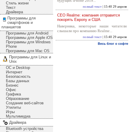
будущих iPhone 2019...
Стиль жизни
полный текст
| 15:40 29 апреля
Текст
Драйвера
CEO Realme: компания отправится
Программы для
покорять Европу и США
смартфонов и
Наверняка, некоторые наши читатели
планшетов
слышали про компанию Realme...
Программы для Android
Программы для Apple iOS
полный текст
| 15:40 29 апреля
Программы для Windows
Весь блог о софте
Phone
Программы для Mac OS
Программы для Linux и
Unix
ОС и Desktop
Интернет
Безопасность
Базы данных
Бизнес
Офис
Графика
Образование
Создание веб-сайтов
Утилиты
Игры
Мультимедиа
Драйвера
Bluetooth устройства