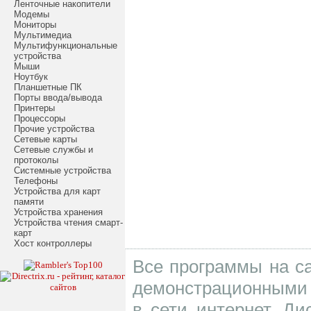
Ленточные накопители
Модемы
Мониторы
Мультимедиа
Мультифункциональные
устройства
Мыши
Ноутбук
Планшетные ПК
Порты ввода/вывода
Принтеры
Процессоры
Прочие устройства
Сетевые карты
Сетевые службы и
протоколы
Системные устройства
Телефоны
Устройства для карт
памяти
Устройства хранения
Устройства чтения смарт-
карт
Хост контроллеры
Все программы на са
демонстрационными 
в сети интернет. Д