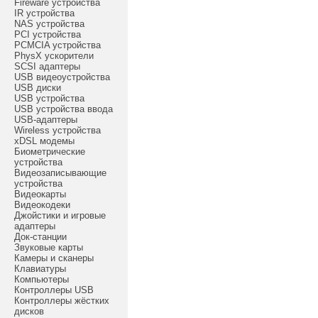
Fireware устройства
IR устройства
NAS устройства
PCI устройства
PCMCIA устройства
PhysX ускорители
SCSI адаптеры
USB видеоустройства
USB диски
USB устройства
USB устройства ввода
USB-адаптеры
Wireless устройства
xDSL модемы
Биометрические
устройства
Видеозаписывающие
устройства
Видеокарты
Видеокодеки
Джойстики и игровые
адаптеры
Док-станции
Звуковые карты
Камеры и сканеры
Клавиатуры
Компьютеры
Контроллеры USB
Контроллеры жёстких
дисков