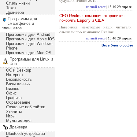
будущих iPhone 2019...
Стиль жизни
полный текст
| 15:40 29 апреля
Текст
Драйвера
CEO Realme: компания отправится
Программы для
покорять Европу и США
смартфонов и
Наверняка, некоторые наши читатели
планшетов
слышали про компанию Realme...
Программы для Android
Программы для Apple iOS
полный текст
| 15:40 29 апреля
Программы для Windows
Весь блог о софте
Phone
Программы для Mac OS
Программы для Linux и
Unix
ОС и Desktop
Интернет
Безопасность
Базы данных
Бизнес
Офис
Графика
Образование
Создание веб-сайтов
Утилиты
Игры
Мультимедиа
Драйвера
Bluetooth устройства