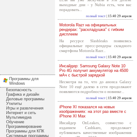
выходные дни - у Nubia есть, чем вас
порадовать...
полный текст
| 15:40 29 апреля
Motorola Razr на официальных
рендерах: "раскладушка" с гибким
дисплеем
На ресурсе Slashleaks появились
официальные пресс-рендеры складного
смартфона Motorola Razr...
полный текст
| 15:40 29 апреля
Инсайдер: Samsung Galaxy Note 10
Pro 4G получит аккумулятор на 4500
мАч с быстрой зарядкой
Программы для
Несмотря на то, что до анонса Galaxy
Windows
Note 10 ещё далеко в сети продолжают
Безопасность
появляются подробности о новинке...
Графика и дизайн
полный текст
| 15:40 29 апреля
Деловые программы
Утилиты
iPhone XI показался на новых
Игры и развлечения
изображениях: на этот раз вместе с
Интернет и сеть
iPhone XI Max
Мультимедиа
Обучение
Инсайдер OnLeakes, совместно с
Программирование
изданием Cashkaro, продолжает
Программы для КПК
публиковать качественные изображения
Системные программы