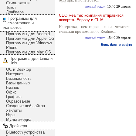
будущих iPhone 2019...
Стиль жизни
полный текст
| 15:40 29 апреля
Текст
Драйвера
CEO Realme: компания отправится
Программы для
покорять Европу и США
смартфонов и
Наверняка, некоторые наши читатели
планшетов
слышали про компанию Realme...
Программы для Android
Программы для Apple iOS
полный текст
| 15:40 29 апреля
Программы для Windows
Весь блог о софте
Phone
Программы для Mac OS
Программы для Linux и
Unix
ОС и Desktop
Интернет
Безопасность
Базы данных
Бизнес
Офис
Графика
Образование
Создание веб-сайтов
Утилиты
Игры
Мультимедиа
Драйвера
Bluetooth устройства