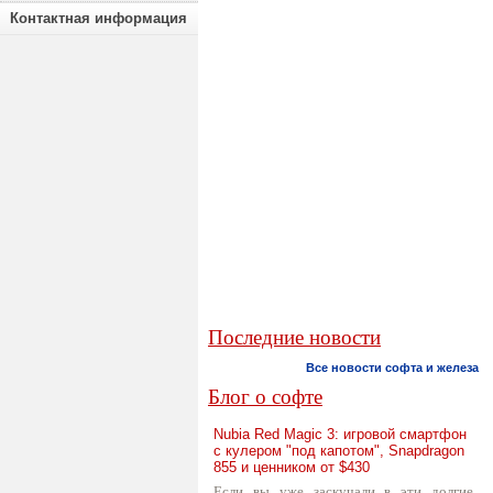
Контактная информация
Последние новости
Все новости софта и железа
Блог о софте
Nubia Red Magic 3: игровой смартфон
с кулером "под капотом", Snapdragon
855 и ценником от $430
Если вы уже заскучали в эти долгие