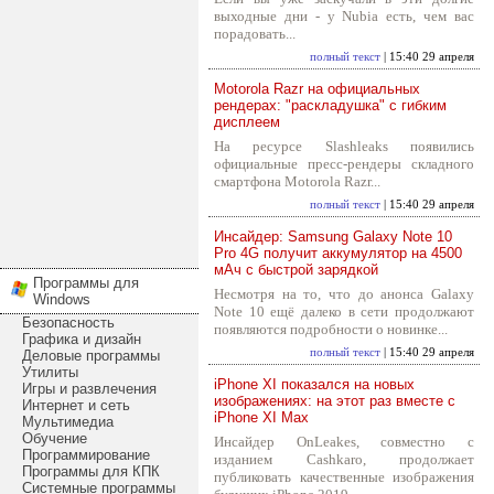
выходные дни - у Nubia есть, чем вас
порадовать...
полный текст
| 15:40 29 апреля
Motorola Razr на официальных
рендерах: "раскладушка" с гибким
дисплеем
На ресурсе Slashleaks появились
официальные пресс-рендеры складного
смартфона Motorola Razr...
полный текст
| 15:40 29 апреля
Инсайдер: Samsung Galaxy Note 10
Pro 4G получит аккумулятор на 4500
мАч с быстрой зарядкой
Программы для
Несмотря на то, что до анонса Galaxy
Windows
Note 10 ещё далеко в сети продолжают
Безопасность
появляются подробности о новинке...
Графика и дизайн
полный текст
| 15:40 29 апреля
Деловые программы
Утилиты
iPhone XI показался на новых
Игры и развлечения
изображениях: на этот раз вместе с
Интернет и сеть
iPhone XI Max
Мультимедиа
Обучение
Инсайдер OnLeakes, совместно с
Программирование
изданием Cashkaro, продолжает
Программы для КПК
публиковать качественные изображения
Системные программы