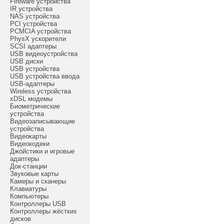
Fireware устройства
IR устройства
NAS устройства
PCI устройства
PCMCIA устройства
PhysX ускорители
SCSI адаптеры
USB видеоустройства
USB диски
USB устройства
USB устройства ввода
USB-адаптеры
Wireless устройства
xDSL модемы
Биометрические
устройства
Видеозаписывающие
устройства
Видеокарты
Видеокодеки
Джойстики и игровые
адаптеры
Док-станции
Звуковые карты
Камеры и сканеры
Клавиатуры
Компьютеры
Контроллеры USB
Контроллеры жёстких
дисков