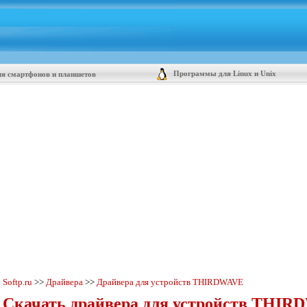
Программы для Linux и Unix
я смартфонов и планшетов
Softp.ru
>>
Драйвера
>>
Драйвера для устройств THIRDWAVE
Скачать драйвера для устройств THIR