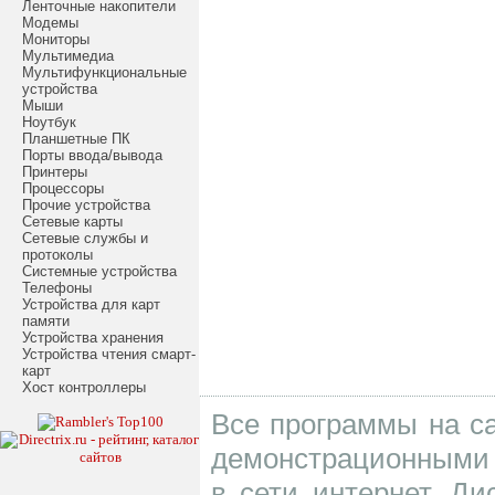
Ленточные накопители
Модемы
Мониторы
Мультимедиа
Мультифункциональные
устройства
Мыши
Ноутбук
Планшетные ПК
Порты ввода/вывода
Принтеры
Процессоры
Прочие устройства
Сетевые карты
Сетевые службы и
протоколы
Системные устройства
Телефоны
Устройства для карт
памяти
Устройства хранения
Устройства чтения смарт-
карт
Хост контроллеры
Все программы на са
демонстрационными 
в сети интернет. Д