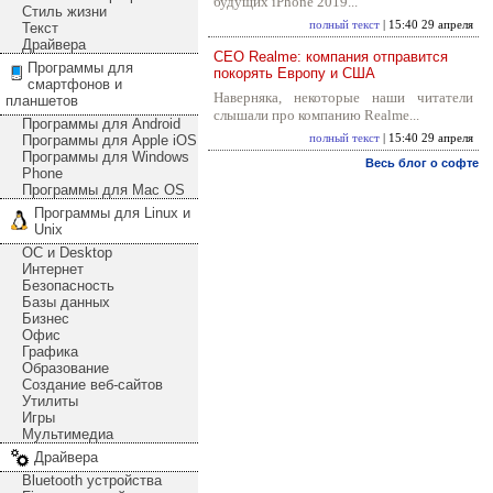
будущих iPhone 2019...
Стиль жизни
полный текст
| 15:40 29 апреля
Текст
Драйвера
CEO Realme: компания отправится
Программы для
покорять Европу и США
смартфонов и
Наверняка, некоторые наши читатели
планшетов
слышали про компанию Realme...
Программы для Android
Программы для Apple iOS
полный текст
| 15:40 29 апреля
Программы для Windows
Весь блог о софте
Phone
Программы для Mac OS
Программы для Linux и
Unix
ОС и Desktop
Интернет
Безопасность
Базы данных
Бизнес
Офис
Графика
Образование
Создание веб-сайтов
Утилиты
Игры
Мультимедиа
Драйвера
Bluetooth устройства