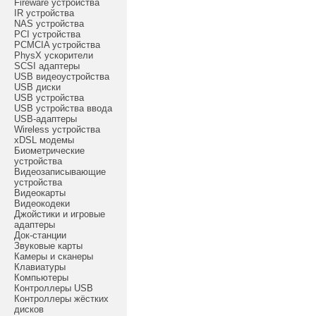
Fireware устройства
IR устройства
NAS устройства
PCI устройства
PCMCIA устройства
PhysX ускорители
SCSI адаптеры
USB видеоустройства
USB диски
USB устройства
USB устройства ввода
USB-адаптеры
Wireless устройства
xDSL модемы
Биометрические
устройства
Видеозаписывающие
устройства
Видеокарты
Видеокодеки
Джойстики и игровые
адаптеры
Док-станции
Звуковые карты
Камеры и сканеры
Клавиатуры
Компьютеры
Контроллеры USB
Контроллеры жёстких
дисков