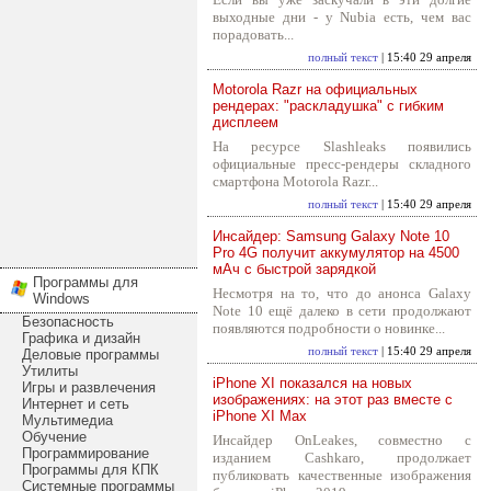
выходные дни - у Nubia есть, чем вас
порадовать...
полный текст
| 15:40 29 апреля
Motorola Razr на официальных
рендерах: "раскладушка" с гибким
дисплеем
На ресурсе Slashleaks появились
официальные пресс-рендеры складного
смартфона Motorola Razr...
полный текст
| 15:40 29 апреля
Инсайдер: Samsung Galaxy Note 10
Pro 4G получит аккумулятор на 4500
мАч с быстрой зарядкой
Программы для
Несмотря на то, что до анонса Galaxy
Windows
Note 10 ещё далеко в сети продолжают
Безопасность
появляются подробности о новинке...
Графика и дизайн
полный текст
| 15:40 29 апреля
Деловые программы
Утилиты
iPhone XI показался на новых
Игры и развлечения
изображениях: на этот раз вместе с
Интернет и сеть
iPhone XI Max
Мультимедиа
Обучение
Инсайдер OnLeakes, совместно с
Программирование
изданием Cashkaro, продолжает
Программы для КПК
публиковать качественные изображения
Системные программы