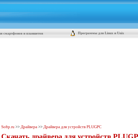
Программы для Linux и Unix
я смартфонов и планшетов
Softp.ru
>>
Драйвера
>>
Драйвера для устройств PLUGPC
Скачать драйвера для устройств PLUGP