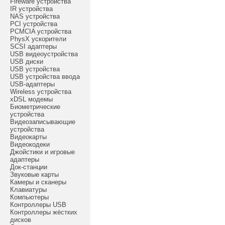
Fireware устройства
IR устройства
NAS устройства
PCI устройства
PCMCIA устройства
PhysX ускорители
SCSI адаптеры
USB видеоустройства
USB диски
USB устройства
USB устройства ввода
USB-адаптеры
Wireless устройства
xDSL модемы
Биометрические
устройства
Видеозаписывающие
устройства
Видеокарты
Видеокодеки
Джойстики и игровые
адаптеры
Док-станции
Звуковые карты
Камеры и сканеры
Клавиатуры
Компьютеры
Контроллеры USB
Контроллеры жёстких
дисков