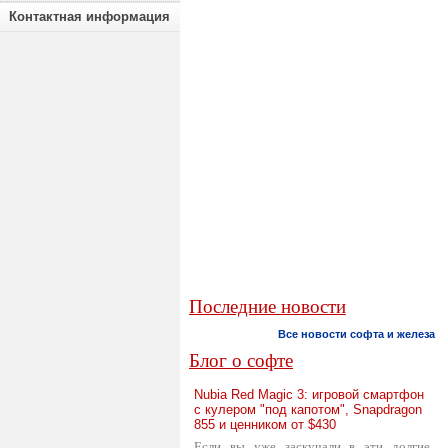
Контактная информация
Последние новости
Все новости софта и железа
Блог о софте
Nubia Red Magic 3: игровой смартфон
с кулером "под капотом", Snapdragon
855 и ценником от $430
Если вы уже заскучали в эти долгие