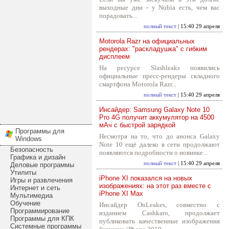
выходные дни - у Nubia есть, чем вас
порадовать...
полный текст
| 15:40 29 апреля
Motorola Razr на официальных
рендерах: "раскладушка" с гибким
дисплеем
На ресурсе Slashleaks появились
официальные пресс-рендеры складного
смартфона Motorola Razr...
полный текст
| 15:40 29 апреля
Инсайдер: Samsung Galaxy Note 10
Pro 4G получит аккумулятор на 4500
мАч с быстрой зарядкой
Программы для
Несмотря на то, что до анонса Galaxy
Windows
Note 10 ещё далеко в сети продолжают
Безопасность
появляются подробности о новинке...
Графика и дизайн
полный текст
| 15:40 29 апреля
Деловые программы
Утилиты
iPhone XI показался на новых
Игры и развлечения
изображениях: на этот раз вместе с
Интернет и сеть
iPhone XI Max
Мультимедиа
Обучение
Инсайдер OnLeakes, совместно с
Программирование
изданием Cashkaro, продолжает
Программы для КПК
публиковать качественные изображения
Системные программы