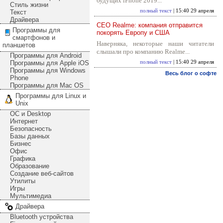
будущих iPhone 2019...
Стиль жизни
полный текст
| 15:40 29 апреля
Текст
Драйвера
CEO Realme: компания отправится
Программы для
покорять Европу и США
смартфонов и
Наверняка, некоторые наши читатели
планшетов
слышали про компанию Realme...
Программы для Android
Программы для Apple iOS
полный текст
| 15:40 29 апреля
Программы для Windows
Весь блог о софте
Phone
Программы для Mac OS
Программы для Linux и
Unix
ОС и Desktop
Интернет
Безопасность
Базы данных
Бизнес
Офис
Графика
Образование
Создание веб-сайтов
Утилиты
Игры
Мультимедиа
Драйвера
Bluetooth устройства