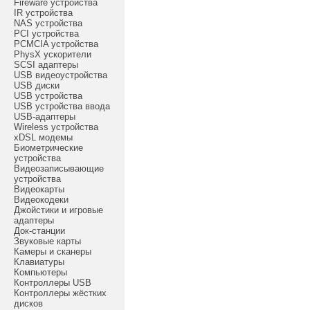
Fireware устройства
IR устройства
NAS устройства
PCI устройства
PCMCIA устройства
PhysX ускорители
SCSI адаптеры
USB видеоустройства
USB диски
USB устройства
USB устройства ввода
USB-адаптеры
Wireless устройства
xDSL модемы
Биометрические
устройства
Видеозаписывающие
устройства
Видеокарты
Видеокодеки
Джойстики и игровые
адаптеры
Док-станции
Звуковые карты
Камеры и сканеры
Клавиатуры
Компьютеры
Контроллеры USB
Контроллеры жёстких
дисков