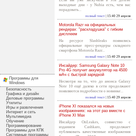
выходные дни - у Nubia есть, чем вас
порадовать...
полный текст
| 15:40 29 апреля
Motorola Razr на официальных
рендерах: "раскладушка" с гибким
дисплеем
На ресурсе Slashleaks появились
официальные пресс-рендеры складного
смартфона Motorola Razr...
полный текст
| 15:40 29 апреля
Инсайдер: Samsung Galaxy Note 10
Pro 4G получит аккумулятор на 4500
мАч с быстрой зарядкой
Программы для
Несмотря на то, что до анонса Galaxy
Windows
Note 10 ещё далеко в сети продолжают
Безопасность
появляются подробности о новинке...
Графика и дизайн
полный текст
| 15:40 29 апреля
Деловые программы
Утилиты
iPhone XI показался на новых
Игры и развлечения
изображениях: на этот раз вместе с
Интернет и сеть
iPhone XI Max
Мультимедиа
Обучение
Инсайдер OnLeakes, совместно с
Программирование
изданием Cashkaro, продолжает
Программы для КПК
публиковать качественные изображения
Системные программы