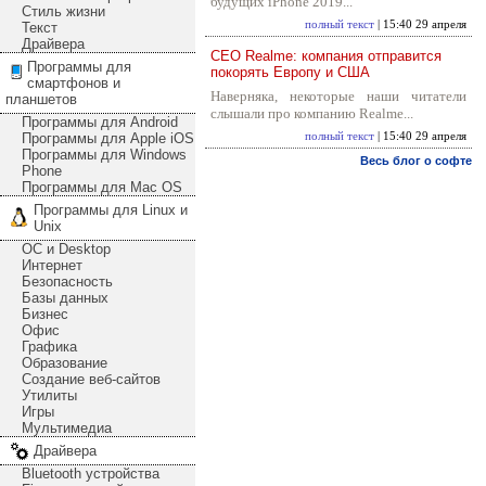
будущих iPhone 2019...
Стиль жизни
полный текст
| 15:40 29 апреля
Текст
Драйвера
CEO Realme: компания отправится
Программы для
покорять Европу и США
смартфонов и
Наверняка, некоторые наши читатели
планшетов
слышали про компанию Realme...
Программы для Android
Программы для Apple iOS
полный текст
| 15:40 29 апреля
Программы для Windows
Весь блог о софте
Phone
Программы для Mac OS
Программы для Linux и
Unix
ОС и Desktop
Интернет
Безопасность
Базы данных
Бизнес
Офис
Графика
Образование
Создание веб-сайтов
Утилиты
Игры
Мультимедиа
Драйвера
Bluetooth устройства