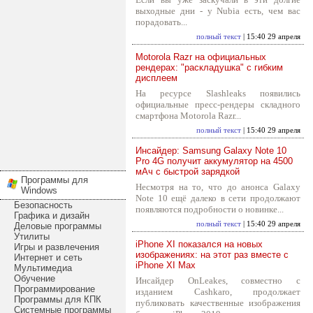
выходные дни - у Nubia есть, чем вас
порадовать...
полный текст
| 15:40 29 апреля
Motorola Razr на официальных
рендерах: "раскладушка" с гибким
дисплеем
На ресурсе Slashleaks появились
официальные пресс-рендеры складного
смартфона Motorola Razr...
полный текст
| 15:40 29 апреля
Инсайдер: Samsung Galaxy Note 10
Pro 4G получит аккумулятор на 4500
мАч с быстрой зарядкой
Программы для
Несмотря на то, что до анонса Galaxy
Windows
Note 10 ещё далеко в сети продолжают
Безопасность
появляются подробности о новинке...
Графика и дизайн
полный текст
| 15:40 29 апреля
Деловые программы
Утилиты
iPhone XI показался на новых
Игры и развлечения
изображениях: на этот раз вместе с
Интернет и сеть
iPhone XI Max
Мультимедиа
Обучение
Инсайдер OnLeakes, совместно с
Программирование
изданием Cashkaro, продолжает
Программы для КПК
публиковать качественные изображения
Системные программы