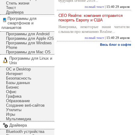
будущих iPhone 2019...
Стиль жизни
полный текст
| 15:40 29 апреля
Текст
Драйвера
CEO Realme: компания отправится
Программы для
покорять Европу и США
смартфонов и
Наверняка, некоторые наши читатели
планшетов
слышали про компанию Realme...
Программы для Android
Программы для Apple iOS
полный текст
| 15:40 29 апреля
Программы для Windows
Весь блог о софте
Phone
Программы для Mac OS
Программы для Linux и
Unix
ОС и Desktop
Интернет
Безопасность
Базы данных
Бизнес
Офис
Графика
Образование
Создание веб-сайтов
Утилиты
Игры
Мультимедиа
Драйвера
Bluetooth устройства