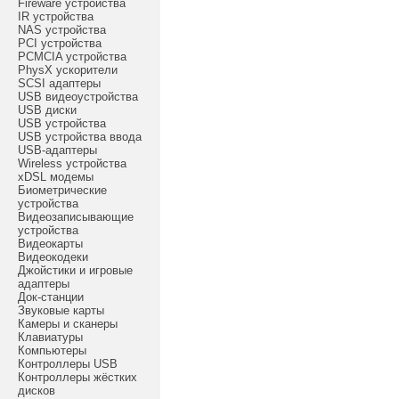
Fireware устройства
IR устройства
NAS устройства
PCI устройства
PCMCIA устройства
PhysX ускорители
SCSI адаптеры
USB видеоустройства
USB диски
USB устройства
USB устройства ввода
USB-адаптеры
Wireless устройства
xDSL модемы
Биометрические
устройства
Видеозаписывающие
устройства
Видеокарты
Видеокодеки
Джойстики и игровые
адаптеры
Док-станции
Звуковые карты
Камеры и сканеры
Клавиатуры
Компьютеры
Контроллеры USB
Контроллеры жёстких
дисков