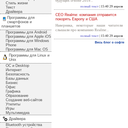
будущих iPhone 2019...
Стиль жизни
полный текст
| 15:40 29 апреля
Текст
Драйвера
CEO Realme: компания отправится
Программы для
покорять Европу и США
смартфонов и
Наверняка, некоторые наши читатели
планшетов
слышали про компанию Realme...
Программы для Android
Программы для Apple iOS
полный текст
| 15:40 29 апреля
Программы для Windows
Весь блог о софте
Phone
Программы для Mac OS
Программы для Linux и
Unix
ОС и Desktop
Интернет
Безопасность
Базы данных
Бизнес
Офис
Графика
Образование
Создание веб-сайтов
Утилиты
Игры
Мультимедиа
Драйвера
Bluetooth устройства