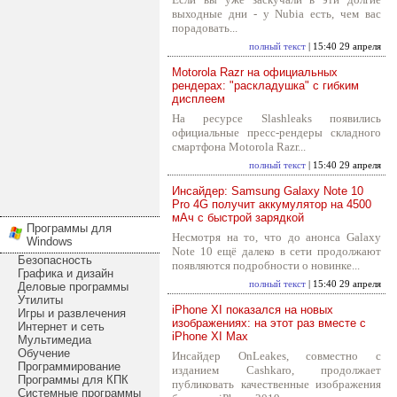
выходные дни - у Nubia есть, чем вас
порадовать...
полный текст
| 15:40 29 апреля
Motorola Razr на официальных
рендерах: "раскладушка" с гибким
дисплеем
На ресурсе Slashleaks появились
официальные пресс-рендеры складного
смартфона Motorola Razr...
полный текст
| 15:40 29 апреля
Инсайдер: Samsung Galaxy Note 10
Pro 4G получит аккумулятор на 4500
мАч с быстрой зарядкой
Программы для
Несмотря на то, что до анонса Galaxy
Windows
Note 10 ещё далеко в сети продолжают
Безопасность
появляются подробности о новинке...
Графика и дизайн
полный текст
| 15:40 29 апреля
Деловые программы
Утилиты
iPhone XI показался на новых
Игры и развлечения
изображениях: на этот раз вместе с
Интернет и сеть
iPhone XI Max
Мультимедиа
Обучение
Инсайдер OnLeakes, совместно с
Программирование
изданием Cashkaro, продолжает
Программы для КПК
публиковать качественные изображения
Системные программы