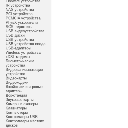
Fireware устройства
IR устройства
NAS устройства
PCI устройства
PCMCIA устройства
PhysX ускорители
SCSI адаптеры
USB видеоустройства
USB диски
USB устройства
USB устройства ввода
USB-адаптеры
Wireless устройства
xDSL модемы
Биометрические
устройства
Видеозаписывающие
устройства
Видеокарты
Видеокодеки
Джойстики и игровые
адаптеры
Док-станции
Звуковые карты
Камеры и сканеры
Клавиатуры
Компьютеры
Контроллеры USB
Контроллеры жёстких
дисков