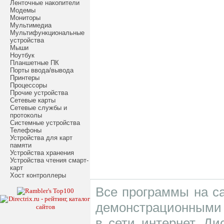
Ленточные накопители
Модемы
Мониторы
Мультимедиа
Мультифункциональные
устройства
Мыши
Ноутбук
Планшетные ПК
Порты ввода/вывода
Принтеры
Процессоры
Прочие устройства
Сетевые карты
Сетевые службы и
протоколы
Системные устройства
Телефоны
Устройства для карт
памяти
Устройства хранения
Устройства чтения смарт-
карт
Хост контроллеры
Все программы на са
демонстрационными 
в сети интернет. Д