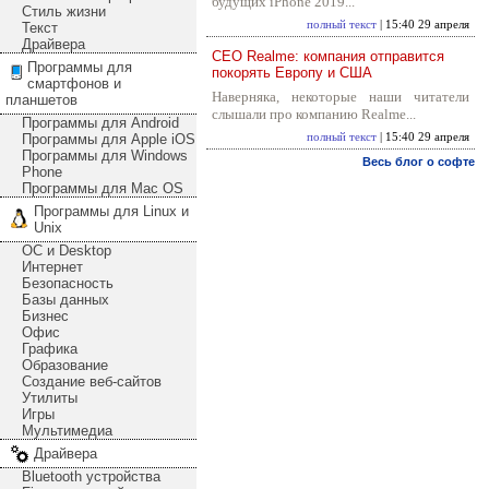
будущих iPhone 2019...
Стиль жизни
полный текст
| 15:40 29 апреля
Текст
Драйвера
CEO Realme: компания отправится
Программы для
покорять Европу и США
смартфонов и
Наверняка, некоторые наши читатели
планшетов
слышали про компанию Realme...
Программы для Android
Программы для Apple iOS
полный текст
| 15:40 29 апреля
Программы для Windows
Весь блог о софте
Phone
Программы для Mac OS
Программы для Linux и
Unix
ОС и Desktop
Интернет
Безопасность
Базы данных
Бизнес
Офис
Графика
Образование
Создание веб-сайтов
Утилиты
Игры
Мультимедиа
Драйвера
Bluetooth устройства