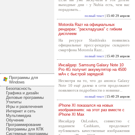
выходные дни - у Nubia есть, чем вас
порадовать...
полный текст
| 15:40 29 апреля
Motorola Razr на официальных
рендерах: "раскладушка" с гибким
дисплеем
На ресурсе Slashleaks появились
официальные пресс-рендеры складного
смартфона Motorola Razr...
полный текст
| 15:40 29 апреля
Инсайдер: Samsung Galaxy Note 10
Pro 4G получит аккумулятор на 4500
мАч с быстрой зарядкой
Программы для
Несмотря на то, что до анонса Galaxy
Windows
Note 10 ещё далеко в сети продолжают
Безопасность
появляются подробности о новинке...
Графика и дизайн
полный текст
| 15:40 29 апреля
Деловые программы
Утилиты
iPhone XI показался на новых
Игры и развлечения
изображениях: на этот раз вместе с
Интернет и сеть
iPhone XI Max
Мультимедиа
Обучение
Инсайдер OnLeakes, совместно с
Программирование
изданием Cashkaro, продолжает
Программы для КПК
публиковать качественные изображения
Системные программы