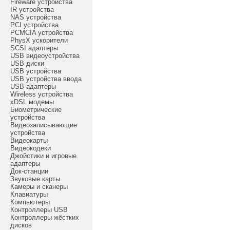
Fireware устройства
IR устройства
NAS устройства
PCI устройства
PCMCIA устройства
PhysX ускорители
SCSI адаптеры
USB видеоустройства
USB диски
USB устройства
USB устройства ввода
USB-адаптеры
Wireless устройства
xDSL модемы
Биометрические
устройства
Видеозаписывающие
устройства
Видеокарты
Видеокодеки
Джойстики и игровые
адаптеры
Док-станции
Звуковые карты
Камеры и сканеры
Клавиатуры
Компьютеры
Контроллеры USB
Контроллеры жёстких
дисков