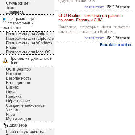
будущих iPhone 2019...
Стиль жизни
полный текст
| 15:40 29 апреля
Текст
Драйвера
CEO Realme: компания отправится
Программы для
покорять Европу и США
смартфонов и
Наверняка, некоторые наши читатели
планшетов
слышали про компанию Realme...
Программы для Android
Программы для Apple iOS
полный текст
| 15:40 29 апреля
Программы для Windows
Весь блог о софте
Phone
Программы для Mac OS
Программы для Linux и
Unix
ОС и Desktop
Интернет
Безопасность
Базы данных
Бизнес
Офис
Графика
Образование
Создание веб-сайтов
Утилиты
Игры
Мультимедиа
Драйвера
Bluetooth устройства