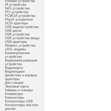
Fireware устройства
IR устройства
NAS устройства
PCI устройства
PCMCIA устройства
PhysX ускорители
SCSI адаптеры
USB видеоустройства
USB диски
USB устройства
USB устройства ввода
USB-адаптеры
Wireless устройства
xDSL модемы
Биометрические
устройства
Видеозаписывающие
устройства
Видеокарты
Видеокодеки
Джойстики и игровые
адаптеры
Док-станции
Звуковые карты
Камеры и сканеры
Клавиатуры
Компьютеры
Контроллеры USB
Контроллеры жёстких
дисков