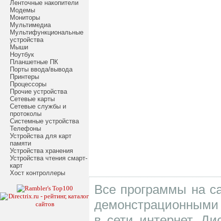
Ленточные накопители
Модемы
Мониторы
Мультимедиа
Мультифункциональные
устройства
Мыши
Ноутбук
Планшетные ПК
Порты ввода/вывода
Принтеры
Процессоры
Прочие устройства
Сетевые карты
Сетевые службы и
протоколы
Системные устройства
Телефоны
Устройства для карт
памяти
Устройства хранения
Устройства чтения смарт-
карт
Хост контроллеры
Все программы на са
демонстрационными 
в сети интернет. Д