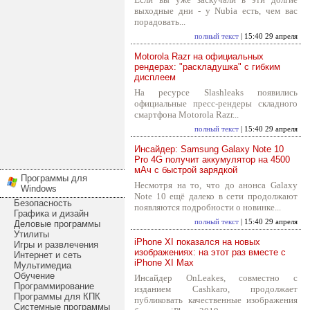
выходные дни - у Nubia есть, чем вас
порадовать...
полный текст
| 15:40 29 апреля
Motorola Razr на официальных
рендерах: "раскладушка" с гибким
дисплеем
На ресурсе Slashleaks появились
официальные пресс-рендеры складного
смартфона Motorola Razr...
полный текст
| 15:40 29 апреля
Инсайдер: Samsung Galaxy Note 10
Pro 4G получит аккумулятор на 4500
мАч с быстрой зарядкой
Программы для
Несмотря на то, что до анонса Galaxy
Windows
Note 10 ещё далеко в сети продолжают
Безопасность
появляются подробности о новинке...
Графика и дизайн
полный текст
| 15:40 29 апреля
Деловые программы
Утилиты
iPhone XI показался на новых
Игры и развлечения
изображениях: на этот раз вместе с
Интернет и сеть
iPhone XI Max
Мультимедиа
Обучение
Инсайдер OnLeakes, совместно с
Программирование
изданием Cashkaro, продолжает
Программы для КПК
публиковать качественные изображения
Системные программы