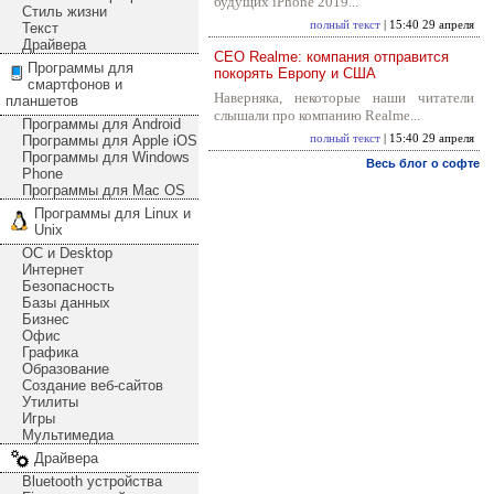
будущих iPhone 2019...
Стиль жизни
полный текст
| 15:40 29 апреля
Текст
Драйвера
CEO Realme: компания отправится
Программы для
покорять Европу и США
смартфонов и
Наверняка, некоторые наши читатели
планшетов
слышали про компанию Realme...
Программы для Android
Программы для Apple iOS
полный текст
| 15:40 29 апреля
Программы для Windows
Весь блог о софте
Phone
Программы для Mac OS
Программы для Linux и
Unix
ОС и Desktop
Интернет
Безопасность
Базы данных
Бизнес
Офис
Графика
Образование
Создание веб-сайтов
Утилиты
Игры
Мультимедиа
Драйвера
Bluetooth устройства