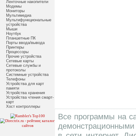
Ленточные накопители
Модемы
Мониторы
Мультимедиа
Мультифункциональные
устройства
Мыши
Ноутбук
Планшетные ПК
Порты ввода/вывода
Принтеры
Процессоры
Прочие устройства
Сетевые карты
Сетевые службы и
протоколы
Системные устройства
Телефоны
Устройства для карт
памяти
Устройства хранения
Устройства чтения смарт-
карт
Хост контроллеры
Все программы на са
демонстрационными 
в сети интернет. Д