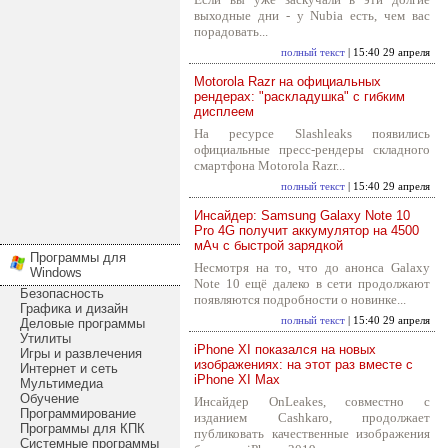
выходные дни - у Nubia есть, чем вас
порадовать...
полный текст
| 15:40 29 апреля
Motorola Razr на официальных
рендерах: "раскладушка" с гибким
дисплеем
На ресурсе Slashleaks появились
официальные пресс-рендеры складного
смартфона Motorola Razr...
полный текст
| 15:40 29 апреля
Инсайдер: Samsung Galaxy Note 10
Pro 4G получит аккумулятор на 4500
мАч с быстрой зарядкой
Программы для
Несмотря на то, что до анонса Galaxy
Windows
Note 10 ещё далеко в сети продолжают
Безопасность
появляются подробности о новинке...
Графика и дизайн
полный текст
| 15:40 29 апреля
Деловые программы
Утилиты
iPhone XI показался на новых
Игры и развлечения
изображениях: на этот раз вместе с
Интернет и сеть
iPhone XI Max
Мультимедиа
Обучение
Инсайдер OnLeakes, совместно с
Программирование
изданием Cashkaro, продолжает
Программы для КПК
публиковать качественные изображения
Системные программы