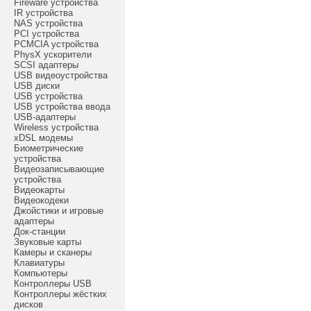
Fireware устройства
IR устройства
NAS устройства
PCI устройства
PCMCIA устройства
PhysX ускорители
SCSI адаптеры
USB видеоустройства
USB диски
USB устройства
USB устройства ввода
USB-адаптеры
Wireless устройства
xDSL модемы
Биометрические
устройства
Видеозаписывающие
устройства
Видеокарты
Видеокодеки
Джойстики и игровые
адаптеры
Док-станции
Звуковые карты
Камеры и сканеры
Клавиатуры
Компьютеры
Контроллеры USB
Контроллеры жёстких
дисков